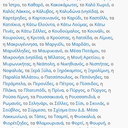
το
Ίστρο
,
το
Καθαρό
,
οι
Κακοκάμωτες
,
το
Καλό Χωριό
,
ο
Καλός Λάκκος
,
ο
Κάλυβος
,
η
Καλυδώνα (νησίδα)
,
οι
Καρτέρηδες
,
ο
Καρτσινιανός
,
το
Καρύδι
,
το
Καστέλλι
,
τα
Κατσίκια
,
η
Κάτω Ελούντα
,
ο
Κάτω Λούμας
,
οι
Κάτω
Πινές
,
οι
Κάτω Σέλλες
,
ο
Κουδούμαλος
,
το
Κουνάλι
,
οι
Κουρούνες
,
η
Κριτσά
,
ο
Κρούστας
,
η
Λατσίδα
,
οι
Λίμνες
,
η
Μακρυγέννησα
,
το
Μαργιέλι
,
το
Μαρδάτι
,
οι
Μαρνέλληδες
,
το
Μαυρικιανό
,
οι
Μέσα Ποτάμοι
,
το
Μικρονήσι (νησίδα)
,
η
Μίλατος
,
η
Μονή Αρετίου
,
ο
Μυρωνικήτας
,
η
Νεάπολη
,
ο
Νικηθιανός
,
ο
Νισπήτας
,
ο
Νοφαλιάς
,
τα
Ξερά Ξύλα
,
ο
Ξηρόκαμπος
,
η
Ξηρολίμνη
,
η
Παραλία Μιλάτου
,
ο
Πατσόπουλος
,
οι
Πεπόνηδες
,
τα
Περάμπελα
,
οι
Περονίδες
,
ο
Πέτρος
,
ο
Πίσσιδος
,
η
Πλάκα
,
το
Πλατυπόδι
,
η
Πρίνα
,
ο
Πύργος
,
ο
Πύργος
,
η
Ρούσα Λίμνη
,
τα
Ρουσσακιανά
,
η
Ρουσσαπιδιά
,
ο
Ρωμανός
,
το
Σεληνάρι
,
οι
Σέλλες
,
το
Σίσι
,
ο
Σκινιάς
,
ο
Σούβλος
,
το
Σύρμεσο
,
το
Σχίσμα (του Δ.Δ. Μέσα
Λακκωνίων)
,
οι
Τάπες
,
το
Τσαμπί
,
η
Φινοκαλιά
,
οι
Φιορέτζηδες
,
τα
Φλαμουριανά
,
το
Φορτί
,
η
Φουρνή
,
ο