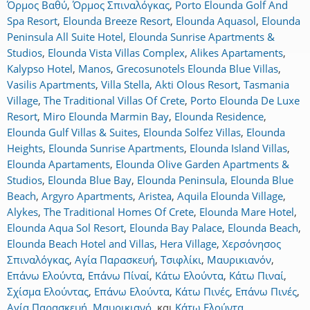
Όρμος Βαθύ
,
Όρμος Σπιναλόγκας
,
Porto Elounda Golf And
Spa Resort
,
Elounda Breeze Resort
,
Elounda Aquasol
,
Elounda
Peninsula All Suite Hotel
,
Elounda Sunrise Apartments &
Studios
,
Elounda Vista Villas Complex
,
Alikes Apartaments
,
Kalypso Hotel
,
Manos
,
Grecosunotels Elounda Blue Villas
,
Vasilis Apartments
,
Villa Stella
,
Akti Olous Resort
,
Tasmania
Village
,
The Traditional Villas Of Crete
,
Porto Elounda De Luxe
Resort
,
Miro Elounda Marmin Bay
,
Elounda Residence
,
Elounda Gulf Villas & Suites
,
Elounda Solfez Villas
,
Elounda
Heights
,
Elounda Sunrise Apartments
,
Elounda Island Villas
,
Elounda Apartaments
,
Elounda Olive Garden Apartments &
Studios
,
Elounda Blue Bay
,
Elounda Peninsula
,
Elounda Blue
Beach
,
Argyro Apartments
,
Aristea
,
Aquila Elounda Village
,
Alykes
,
The Traditional Homes Of Crete
,
Elounda Mare Hotel
,
Elounda Aqua Sol Resort
,
Elounda Bay Palace
,
Elounda Beach
,
Elounda Beach Hotel and Villas
,
Hera Village
,
Χερσόνησος
Σπιναλόγκας
,
Αγία Παρασκευή
,
Τσιφλίκι
,
Μαυρικιανόν
,
Επάνω Ελούντα
,
Επάνω Πίναί
,
Κάτω Ελούντα
,
Κάτω Πιναί
,
Σχίσμα Ελούντας
,
Επάνω Ελούντα
,
Κάτω Πινές
,
Επάνω Πινές
,
Αγία Παρασκευή
,
Μαυρικιανό
,
και
Κάτω Ελούντα