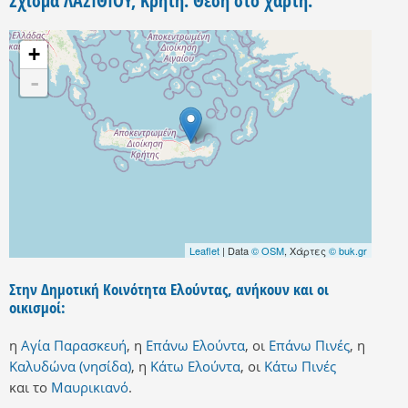
Σχίσμα ΛΑΣΙΘΙΟΥ, Κρήτη. Θέση στο χάρτη.
+
-
Leaflet
| Data
© OSM
, Χάρτες
© buk.gr
Στην Δημοτική Κοινότητα Ελούντας, ανήκουν και οι
οικισμοί:
η
Αγία Παρασκευή
,
η
Επάνω Ελούντα
,
οι
Επάνω Πινές
,
η
Καλυδώνα (νησίδα)
,
η
Κάτω Ελούντα
,
οι
Κάτω Πινές
και
το
Μαυρικιανό
.