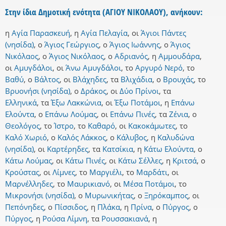
Στην ίδια Δημοτική ενότητα (ΑΓΙΟΥ ΝΙΚΟΛΑΟΥ), ανήκουν:
η
Αγία Παρασκευή
,
η
Αγία Πελαγία
,
οι
Άγιοι Πάντες
(νησίδα)
,
ο
Άγιος Γεώργιος
,
ο
Άγιος Ιωάννης
,
ο
Άγιος
Νικόλαος
,
ο
Άγιος Νικόλαος
,
ο
Αδριανός
,
η
Αμμουδάρα
,
οι
Αμυγδάλοι
,
οι
Άνω Αμυγδάλοι
,
το
Αργυρό Νερό
,
το
Βαθύ
,
ο
Βάλτος
,
οι
Βλάχηδες
,
τα
Βλιχάδια
,
ο
Βρουχάς
,
το
Βρυονήσι (νησίδα)
,
ο
Δράκος
,
οι
Δύο Πρίνοι
,
τα
Ελληνικά
,
τα
Έξω Λακκώνια
,
οι
Έξω Ποτάμοι
,
η
Επάνω
Ελούντα
,
ο
Επάνω Λούμας
,
οι
Επάνω Πινές
,
τα
Ζένια
,
ο
Θεολόγος
,
το
Ίστρο
,
το
Καθαρό
,
οι
Κακοκάμωτες
,
το
Καλό Χωριό
,
ο
Καλός Λάκκος
,
ο
Κάλυβος
,
η
Καλυδώνα
(νησίδα)
,
οι
Καρτέρηδες
,
τα
Κατσίκια
,
η
Κάτω Ελούντα
,
ο
Κάτω Λούμας
,
οι
Κάτω Πινές
,
οι
Κάτω Σέλλες
,
η
Κριτσά
,
ο
Κρούστας
,
οι
Λίμνες
,
το
Μαργιέλι
,
το
Μαρδάτι
,
οι
Μαρνέλληδες
,
το
Μαυρικιανό
,
οι
Μέσα Ποτάμοι
,
το
Μικρονήσι (νησίδα)
,
ο
Μυρωνικήτας
,
ο
Ξηρόκαμπος
,
οι
Πεπόνηδες
,
ο
Πίσσιδος
,
η
Πλάκα
,
η
Πρίνα
,
ο
Πύργος
,
ο
Πύργος
,
η
Ρούσα Λίμνη
,
τα
Ρουσσακιανά
,
η