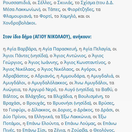
Ρουσσαπιδιά
,
οι
Σέλλες
,
ο
Σκινιάς
,
το
Σχίσμα (του Δ.Δ.
Μέσα Λακκωνίων)
,
οι
Τάπες
,
οι
Φιορέτζηδες
,
τα
Φλαμουριανά
,
το
Φορτί
,
το
Χαμηλό
,
και
οι
Χονδροβολάκοι
.
Στον ίδιο δήμο (ΑΓΙΟΥ ΝΙΚΟΛΑΟΥ), ανήκουν:
η
Αγία Βαρβάρα
,
η
Αγία Παρασκευή
,
η
Αγία Πελαγία
,
οι
Άγιοι Πάντες (νησίδα)
,
ο
Άγιος Αντώνιος
,
ο
Άγιος
Γεώργιος
,
ο
Άγιος Ιωάννης
,
ο
Άγιος Κωνσταντίνος
,
ο
Άγιος Νικόλαος
,
ο
Άγιος Νικόλαος
,
οι
Αγόροι
,
ο
Αδραβάστος
,
ο
Αδριανός
,
η
Αμμουδάρα
,
η
Αμυγδαλιά
,
οι
Αμυγδάλοι
,
ο
Αμυγδαλόλακκος
,
οι
Άνω Αμυγδάλοι
,
τα
Ανώγεια
,
το
Αργυρό Νερό
,
το
Αυγό (νησίδα)
,
το
Βαθύ
,
ο
Βάλτος
,
οι
Βλάχηδες
,
τα
Βλιχάδια
,
η
Βουλισμένη
,
το
Βραχάσι
,
ο
Βρουχάς
,
το
Βρυονήσι (νησίδα)
,
οι
Βρύσες
,
το
Γιοφύρι
,
ο
Δίλακκος
,
οι
Δοριες
,
ο
Δράκος
,
το
Δράσι
,
οι
Δύο Πρίνοι
,
τα
Ελληνικά
,
τα
Έξω Λακκώνια
,
οι
Έξω
Ποτάμοι
,
η
Επάνω Ελούντα
,
ο
Επάνω Λούμας
,
οι
Επάνω
Πινές
,
το
Επάνω Σίσι
,
τα
Ζένια
,
η
Ζούρβα
,
ο
Θεολόγος
,