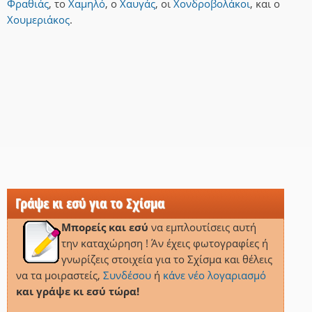
Φραθιάς
,
το
Χαμηλό
,
ο
Χαυγάς
,
οι
Χονδροβολάκοι
,
και
ο
Χουμεριάκος
.
Γράψε κι εσύ για το Σχίσμα
Μπορείς και εσύ
να εμπλουτίσεις αυτή
την καταχώρηση ! Άν έχεις φωτογραφίες ή
γνωρίζεις στοιχεία για το Σχίσμα και θέλεις
να τα μοιραστείς,
Συνδέσου
ή
κάνε νέο λογαριασμό
και γράψε κι εσύ τώρα!