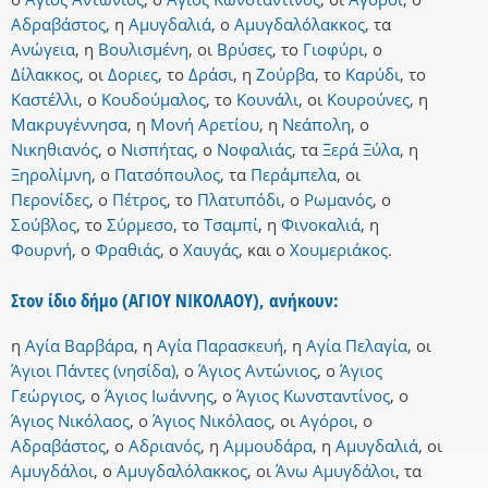
Αδραβάστος
,
η
Αμυγδαλιά
,
ο
Αμυγδαλόλακκος
,
τα
Ανώγεια
,
η
Βουλισμένη
,
οι
Βρύσες
,
το
Γιοφύρι
,
ο
Δίλακκος
,
οι
Δοριες
,
το
Δράσι
,
η
Ζούρβα
,
το
Καρύδι
,
το
Καστέλλι
,
ο
Κουδούμαλος
,
το
Κουνάλι
,
οι
Κουρούνες
,
η
Μακρυγέννησα
,
η
Μονή Αρετίου
,
η
Νεάπολη
,
ο
Νικηθιανός
,
ο
Νισπήτας
,
ο
Νοφαλιάς
,
τα
Ξερά Ξύλα
,
η
Ξηρολίμνη
,
ο
Πατσόπουλος
,
τα
Περάμπελα
,
οι
Περονίδες
,
ο
Πέτρος
,
το
Πλατυπόδι
,
ο
Ρωμανός
,
ο
Σούβλος
,
το
Σύρμεσο
,
το
Τσαμπί
,
η
Φινοκαλιά
,
η
Φουρνή
,
ο
Φραθιάς
,
ο
Χαυγάς
,
και
ο
Χουμεριάκος
.
Στον ίδιο δήμο (ΑΓΙΟΥ ΝΙΚΟΛΑΟΥ), ανήκουν:
η
Αγία Βαρβάρα
,
η
Αγία Παρασκευή
,
η
Αγία Πελαγία
,
οι
Άγιοι Πάντες (νησίδα)
,
ο
Άγιος Αντώνιος
,
ο
Άγιος
Γεώργιος
,
ο
Άγιος Ιωάννης
,
ο
Άγιος Κωνσταντίνος
,
ο
Άγιος Νικόλαος
,
ο
Άγιος Νικόλαος
,
οι
Αγόροι
,
ο
Αδραβάστος
,
ο
Αδριανός
,
η
Αμμουδάρα
,
η
Αμυγδαλιά
,
οι
Αμυγδάλοι
,
ο
Αμυγδαλόλακκος
,
οι
Άνω Αμυγδάλοι
,
τα