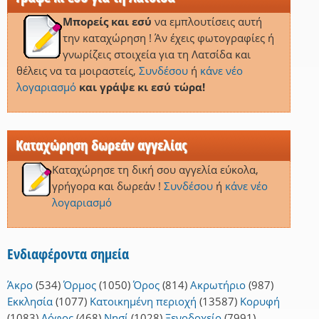
Μπορείς και εσύ
να εμπλουτίσεις αυτή
την καταχώρηση ! Άν έχεις φωτογραφίες ή
γνωρίζεις στοιχεία για τη Λατσίδα και
θέλεις να τα μοιραστείς,
Συνδέσου
ή
κάνε νέο
λογαριασμό
και γράψε κι εσύ τώρα!
Καταχώρηση δωρεάν αγγελίας
Καταχώρησε τη δική σου αγγελία εύκολα,
γρήγορα και δωρεάν !
Συνδέσου
ή
κάνε νέο
λογαριασμό
Ενδιαφέροντα σημεία
Άκρο
(534)
Όρμος
(1050)
Όρος
(814)
Ακρωτήριο
(987)
Εκκλησία
(1077)
Κατοικημένη περιοχή
(13587)
Κορυφή
(1083)
Λόφος
(468)
Νησί
(1028)
Ξενοδοχείο
(7991)