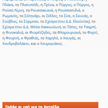
Πλάκα
,
το
Πλατυπόδι
,
η
Πρίνα
,
ο
Πύργος
,
ο
Πύργος
,
η
Ρούσα Λίμνη
,
τα
Ρουσσακιανά
,
η
Ρουσσαπιδιά
,
ο
Ρωμανός
,
το
Σεληνάρι
,
οι
Σέλλες
,
το
Σίσι
,
ο
Σκινιάς
,
ο
Σούβλος
,
το
Σύρμεσο
,
το
Σχίσμα (του Δ.Δ. Ελούντας)
,
το
Σχίσμα (του Δ.Δ. Μέσα Λακκωνίων)
,
οι
Τάπες
,
το
Τσαμπί
,
η
Φινοκαλιά
,
οι
Φιορέτζηδες
,
τα
Φλαμουριανά
,
το
Φορτί
,
η
Φουρνή
,
ο
Φραθιάς
,
το
Χαμηλό
,
ο
Χαυγάς
,
οι
Χονδροβολάκοι
,
και
ο
Χουμεριάκος
.
Γράψε κι εσύ για τη Λατσίδα