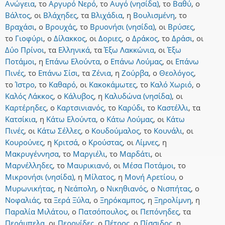
Ανώγεια
,
το
Αργυρό Νερό
,
το
Αυγό (νησίδα)
,
το
Βαθύ
,
ο
Βάλτος
,
οι
Βλάχηδες
,
τα
Βλιχάδια
,
η
Βουλισμένη
,
το
Βραχάσι
,
ο
Βρουχάς
,
το
Βρυονήσι (νησίδα)
,
οι
Βρύσες
,
το
Γιοφύρι
,
ο
Δίλακκος
,
οι
Δοριες
,
ο
Δράκος
,
το
Δράσι
,
οι
Δύο Πρίνοι
,
τα
Ελληνικά
,
τα
Έξω Λακκώνια
,
οι
Έξω
Ποτάμοι
,
η
Επάνω Ελούντα
,
ο
Επάνω Λούμας
,
οι
Επάνω
Πινές
,
το
Επάνω Σίσι
,
τα
Ζένια
,
η
Ζούρβα
,
ο
Θεολόγος
,
το
Ίστρο
,
το
Καθαρό
,
οι
Κακοκάμωτες
,
το
Καλό Χωριό
,
ο
Καλός Λάκκος
,
ο
Κάλυβος
,
η
Καλυδώνα (νησίδα)
,
οι
Καρτέρηδες
,
ο
Καρτσινιανός
,
το
Καρύδι
,
το
Καστέλλι
,
τα
Κατσίκια
,
η
Κάτω Ελούντα
,
ο
Κάτω Λούμας
,
οι
Κάτω
Πινές
,
οι
Κάτω Σέλλες
,
ο
Κουδούμαλος
,
το
Κουνάλι
,
οι
Κουρούνες
,
η
Κριτσά
,
ο
Κρούστας
,
οι
Λίμνες
,
η
Μακρυγέννησα
,
το
Μαργιέλι
,
το
Μαρδάτι
,
οι
Μαρνέλληδες
,
το
Μαυρικιανό
,
οι
Μέσα Ποτάμοι
,
το
Μικρονήσι (νησίδα)
,
η
Μίλατος
,
η
Μονή Αρετίου
,
ο
Μυρωνικήτας
,
η
Νεάπολη
,
ο
Νικηθιανός
,
ο
Νισπήτας
,
ο
Νοφαλιάς
,
τα
Ξερά Ξύλα
,
ο
Ξηρόκαμπος
,
η
Ξηρολίμνη
,
η
Παραλία Μιλάτου
,
ο
Πατσόπουλος
,
οι
Πεπόνηδες
,
τα
Περάμπελα
,
οι
Περονίδες
,
ο
Πέτρος
,
ο
Πίσσιδος
,
η