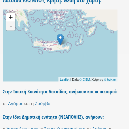
Λατσίδα ΛΑΣΙΘΙΟΥ, Κρήτη. Θέση στο χάρτη.
+
-
Leaflet
| Data
© OSM
, Χάρτες
© buk.gr
Στην Τοπική Κοινότητα Λατσίδας, ανήκουν και οι οικισμοί:
οι
Αγόροι
και
η
Ζούρβα
.
Στην ίδια Δημοτική ενότητα (ΝΕΑΠΟΛΗΣ), ανήκουν:
ο
Άγιος Αντώνιος
,
ο
Άγιος Κωνσταντίνος
,
οι
Αγόροι
,
ο