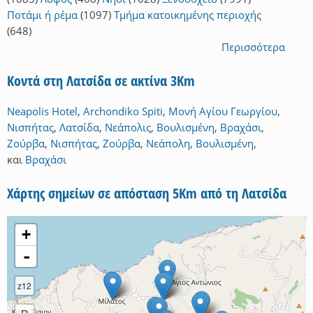
Ποτάμι ή ρέμα
(1097)
Τμήμα κατοικημένης περιοχής
(648)
Περισσότερα
Κοντά στη Λατσίδα σε ακτίνα 3Km
Neapolis Hotel
,
Archondiko Spiti
,
Μονή Αγίου Γεωργίου
,
Νισπήτας
,
Λατσίδα
,
Νεάπολις
,
Βουλισμένη
,
Βραχάσι
,
Ζούρβα
,
Νισπήτας
,
Ζούρβα
,
Νεάπολη
,
Βουλισμένη
,
και
Βραχάσι
Χάρτης σημείων σε απόσταση 5Km από τη Λατσίδα
+
-
z12