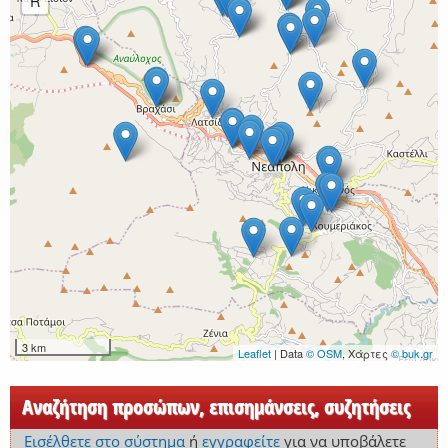
R
3 km
Leaflet
| Data
© OSM
, Χάρτες
© buk.gr
Αναζήτηση προσώπων, επισημάνσεις, συζητήσεις
Εισέλθετε στο σύστημα
ή
εγγραφείτε
για να υποβάλετε