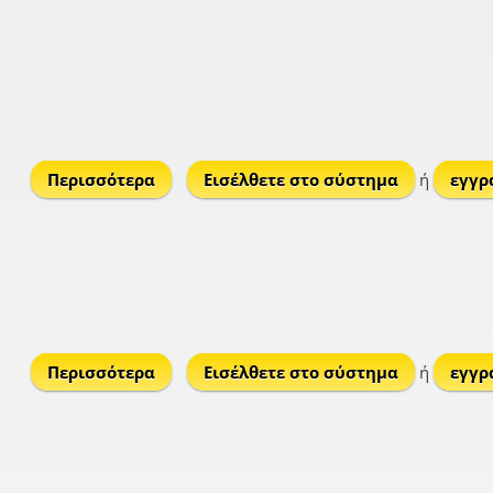
Περισσότερα
για Profitis Ilias
Εισέλθετε στο σύστημα
ή
εγγρ
Περισσότερα
για Πλατύς Γιαλός
Εισέλθετε στο σύστημα
ή
εγγρ