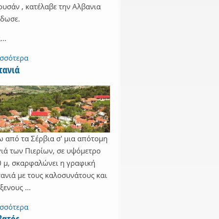
υσάν , κατέλαβε την Αλβανια
έδωσε.
...
ισσότερα
τανιά
 από τα Σέρβια σ' μια απότομη
ιά των Πιερίων, σε υψόμετρο
 μ, σκαρφαλώνει η γραφική
ανιά με τους καλοσυνάτους και
ξενους ...
ισσότερα
βατός