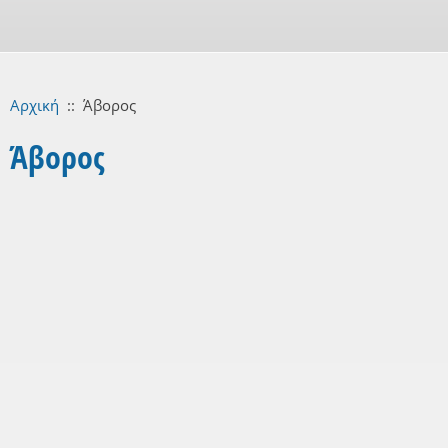
Αρχική
::
Άβορος
Άβορος