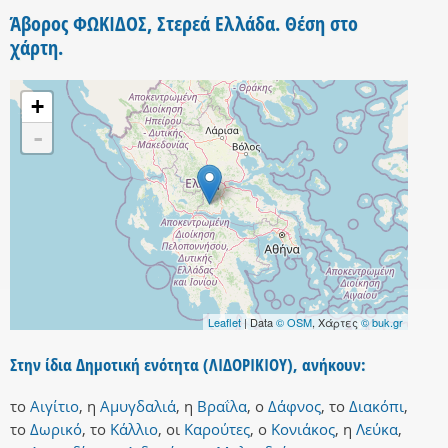
Άβορος ΦΩΚΙΔΟΣ, Στερεά Ελλάδα. Θέση στο
χάρτη.
+
-
Leaflet
| Data
© OSM
, Χάρτες
© buk.gr
Στην ίδια Δημοτική ενότητα (ΛΙΔΟΡΙΚΙΟΥ), ανήκουν:
το
Αιγίτιο
,
η
Αμυγδαλιά
,
η
Βραΐλα
,
ο
Δάφνος
,
το
Διακόπι
,
το
Δωρικό
,
το
Κάλλιο
,
οι
Καρούτες
,
ο
Κονιάκος
,
η
Λεύκα
,