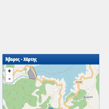
Άβορος - Χάρτης
+
-