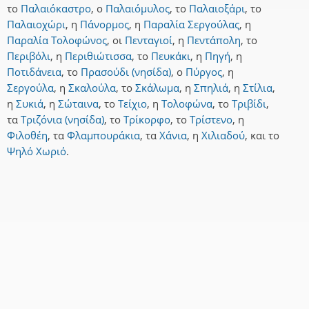
το
Παλαιόκαστρο
,
ο
Παλαιόμυλος
,
το
Παλαιοξάρι
,
το
Παλαιοχώρι
,
η
Πάνορμος
,
η
Παραλία Σεργούλας
,
η
Παραλία Τολοφώνος
,
οι
Πενταγιοί
,
η
Πεντάπολη
,
το
Περιβόλι
,
η
Περιθιώτισσα
,
το
Πευκάκι
,
η
Πηγή
,
η
Ποτιδάνεια
,
το
Πρασούδι (νησίδα)
,
ο
Πύργος
,
η
Σεργούλα
,
η
Σκαλούλα
,
το
Σκάλωμα
,
η
Σπηλιά
,
η
Στίλια
,
η
Συκιά
,
η
Σώταινα
,
το
Τείχιο
,
η
Τολοφώνα
,
το
Τριβίδι
,
τα
Τριζόνια (νησίδα)
,
το
Τρίκορφο
,
το
Τρίστενο
,
η
Φιλοθέη
,
τα
Φλαμπουράκια
,
τα
Χάνια
,
η
Χιλιαδού
,
και
το
Ψηλό Χωριό
.