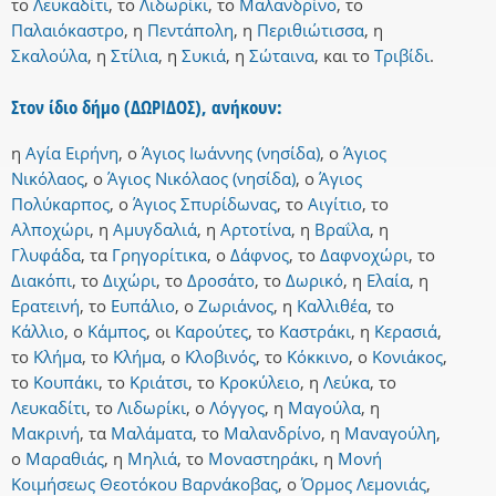
το
Λευκαδίτι
,
το
Λιδωρίκι
,
το
Μαλανδρίνο
,
το
Παλαιόκαστρο
,
η
Πεντάπολη
,
η
Περιθιώτισσα
,
η
Σκαλούλα
,
η
Στίλια
,
η
Συκιά
,
η
Σώταινα
,
και
το
Τριβίδι
.
Στον ίδιο δήμο (ΔΩΡΙΔΟΣ), ανήκουν:
η
Αγία Ειρήνη
,
ο
Άγιος Ιωάννης (νησίδα)
,
ο
Άγιος
Νικόλαος
,
ο
Άγιος Νικόλαος (νησίδα)
,
ο
Άγιος
Πολύκαρπος
,
ο
Άγιος Σπυρίδωνας
,
το
Αιγίτιο
,
το
Αλποχώρι
,
η
Αμυγδαλιά
,
η
Αρτοτίνα
,
η
Βραΐλα
,
η
Γλυφάδα
,
τα
Γρηγορίτικα
,
ο
Δάφνος
,
το
Δαφνοχώρι
,
το
Διακόπι
,
το
Διχώρι
,
το
Δροσάτο
,
το
Δωρικό
,
η
Ελαία
,
η
Ερατεινή
,
το
Ευπάλιο
,
ο
Ζωριάνος
,
η
Καλλιθέα
,
το
Κάλλιο
,
ο
Κάμπος
,
οι
Καρούτες
,
το
Καστράκι
,
η
Κερασιά
,
το
Κλήμα
,
το
Κλήμα
,
ο
Κλοβινός
,
το
Κόκκινο
,
ο
Κονιάκος
,
το
Κουπάκι
,
το
Κριάτσι
,
το
Κροκύλειο
,
η
Λεύκα
,
το
Λευκαδίτι
,
το
Λιδωρίκι
,
ο
Λόγγος
,
η
Μαγούλα
,
η
Μακρινή
,
τα
Μαλάματα
,
το
Μαλανδρίνο
,
η
Μαναγούλη
,
ο
Μαραθιάς
,
η
Μηλιά
,
το
Μοναστηράκι
,
η
Μονή
Κοιμήσεως Θεοτόκου Βαρνάκοβας
,
ο
Όρμος Λεμονιάς
,