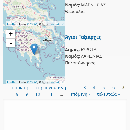
Νομός:
ΜΑΓΝΗΣΙΑΣ
Θεσσαλία
Leaflet
| Data
© OSM
, Χάρτες
© buk.gr
+
Άγιοι Ταξιάρχες
-
Δήμος:
ΕΥΡΩΤΑ
Νομός:
ΛΑΚΩΝΙΑΣ
Πελοπόννησος
Leaflet
| Data
© OSM
, Χάρτες
© buk.gr
« πρώτη
‹ προηγούμενη
…
3
4
5
6
7
Σελίδες
8
9
10
11
…
επόμενη ›
τελευταία »