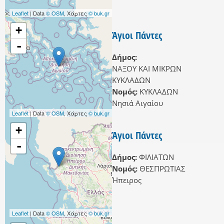
Leaflet
| Data
© OSM
, Χάρτες
© buk.gr
+
Άγιοι Πάντες
-
Δήμος:
ΝΑΞΟΥ ΚΑΙ ΜΙΚΡΩΝ
ΚΥΚΛΑΔΩΝ
Νομός:
ΚΥΚΛΑΔΩΝ
Νησιά Αιγαίου
Leaflet
| Data
© OSM
, Χάρτες
© buk.gr
+
Άγιοι Πάντες
-
Δήμος:
ΦΙΛΙΑΤΩΝ
Νομός:
ΘΕΣΠΡΩΤΙΑΣ
Ήπειρος
Leaflet
| Data
© OSM
, Χάρτες
© buk.gr