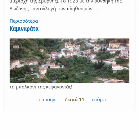
(περιοχή της Σμύρνης). Το 1923 με την συνθήκη της
Λωζάνης - ανταλλαγή των πληθυσμών -...
Περισσότερα
Καμιναράτα
το μπαλκόνι της κεφαλονιάς!
‹ προηγ.
7 από 11
επόμ. ›