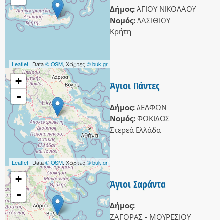
Δήμος:
ΑΓΙΟΥ ΝΙΚΟΛΑΟΥ
Νομός:
ΛΑΣΙΘΙΟΥ
Κρήτη
Leaflet
| Data
© OSM
, Χάρτες
© buk.gr
+
Άγιοι Πάντες
-
Δήμος:
ΔΕΛΦΩΝ
Νομός:
ΦΩΚΙΔΟΣ
Στερεά Ελλάδα
Leaflet
| Data
© OSM
, Χάρτες
© buk.gr
+
Άγιοι Σαράντα
-
Δήμος:
ΖΑΓΟΡΑΣ - ΜΟΥΡΕΣΙΟΥ