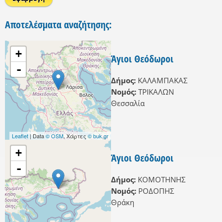
Αποτελέσματα αναζήτησης:
+
Άγιοι Θεόδωροι
-
Δήμος:
ΚΑΛΑΜΠΑΚΑΣ
Νομός:
ΤΡΙΚΑΛΩΝ
Θεσσαλία
Leaflet
| Data
© OSM
, Χάρτες
© buk.gr
+
Άγιοι Θεόδωροι
-
Δήμος:
ΚΟΜΟΤΗΝΗΣ
Νομός:
ΡΟΔΟΠΗΣ
Θράκη