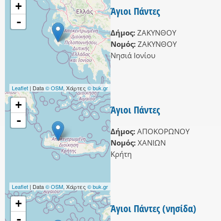
+
Άγιοι Πάντες
-
Δήμος:
ΖΑΚΥΝΘΟΥ
Νομός:
ΖΑΚΥΝΘΟΥ
Νησιά Ιονίου
Leaflet
| Data
© OSM
, Χάρτες
© buk.gr
+
Άγιοι Πάντες
-
Δήμος:
ΑΠΟΚΟΡΩΝΟΥ
Νομός:
ΧΑΝΙΩΝ
Κρήτη
Leaflet
| Data
© OSM
, Χάρτες
© buk.gr
+
Άγιοι Πάντες (νησίδα)
-