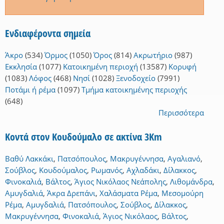
Ενδιαφέροντα σημεία
Άκρο
(534)
Όρμος
(1050)
Όρος
(814)
Ακρωτήριο
(987)
Εκκλησία
(1077)
Κατοικημένη περιοχή
(13587)
Κορυφή
(1083)
Λόφος
(468)
Νησί
(1028)
Ξενοδοχείο
(7991)
Ποτάμι ή ρέμα
(1097)
Τμήμα κατοικημένης περιοχής
(648)
Περισσότερα
Κοντά στον Κουδούμαλο σε ακτίνα 3Km
Βαθύ Λακκάκι
,
Πατσόπουλος
,
Μακρυγέννησα
,
Αγαλιανό
,
Σούβλος
,
Κουδούμαλος
,
Ρωμανός
,
Αχλαδάκι
,
Δίλακκος
,
Φινοκαλιά
,
Βάλτος
,
Άγιος Νικόλαος Νεάπολης
,
Λιθομάνδρα
,
Αμυγδαλιά
,
Άκρα Δρεπάνι
,
Χαλάσματα Ρέμα
,
Μεσομούρη
Ρέμα
,
Αμυγδαλιά
,
Πατσόπουλος
,
Σούβλος
,
Δίλακκος
,
Μακρυγέννησα
,
Φινοκαλιά
,
Άγιος Νικόλαος
,
Βάλτος
,