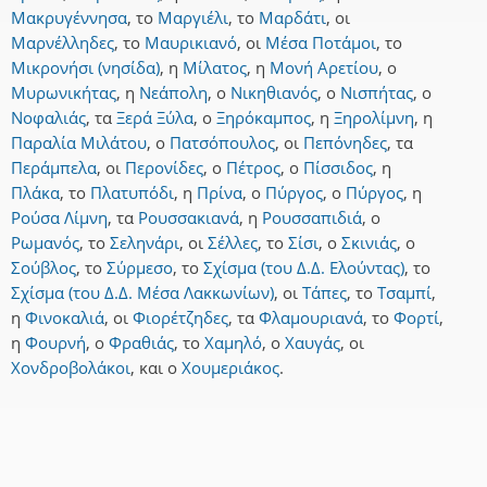
Μακρυγέννησα
,
το
Μαργιέλι
,
το
Μαρδάτι
,
οι
Μαρνέλληδες
,
το
Μαυρικιανό
,
οι
Μέσα Ποτάμοι
,
το
Μικρονήσι (νησίδα)
,
η
Μίλατος
,
η
Μονή Αρετίου
,
ο
Μυρωνικήτας
,
η
Νεάπολη
,
ο
Νικηθιανός
,
ο
Νισπήτας
,
ο
Νοφαλιάς
,
τα
Ξερά Ξύλα
,
ο
Ξηρόκαμπος
,
η
Ξηρολίμνη
,
η
Παραλία Μιλάτου
,
ο
Πατσόπουλος
,
οι
Πεπόνηδες
,
τα
Περάμπελα
,
οι
Περονίδες
,
ο
Πέτρος
,
ο
Πίσσιδος
,
η
Πλάκα
,
το
Πλατυπόδι
,
η
Πρίνα
,
ο
Πύργος
,
ο
Πύργος
,
η
Ρούσα Λίμνη
,
τα
Ρουσσακιανά
,
η
Ρουσσαπιδιά
,
ο
Ρωμανός
,
το
Σεληνάρι
,
οι
Σέλλες
,
το
Σίσι
,
ο
Σκινιάς
,
ο
Σούβλος
,
το
Σύρμεσο
,
το
Σχίσμα (του Δ.Δ. Ελούντας)
,
το
Σχίσμα (του Δ.Δ. Μέσα Λακκωνίων)
,
οι
Τάπες
,
το
Τσαμπί
,
η
Φινοκαλιά
,
οι
Φιορέτζηδες
,
τα
Φλαμουριανά
,
το
Φορτί
,
η
Φουρνή
,
ο
Φραθιάς
,
το
Χαμηλό
,
ο
Χαυγάς
,
οι
Χονδροβολάκοι
,
και
ο
Χουμεριάκος
.