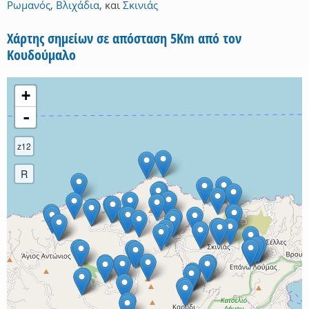
Ρωμανός
,
Βλιχάδια
,
και
Σκινιάς
Χάρτης σημείων σε απόσταση 5Km από τον
Κουδούμαλο
+
-
z12
R