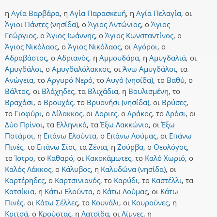
η
Αγία Βαρβάρα
,
η
Αγία Παρασκευή
,
η
Αγία Πελαγία
,
οι
Άγιοι Πάντες (νησίδα)
,
ο
Άγιος Αντώνιος
,
ο
Άγιος
Γεώργιος
,
ο
Άγιος Ιωάννης
,
ο
Άγιος Κωνσταντίνος
,
ο
Άγιος Νικόλαος
,
ο
Άγιος Νικόλαος
,
οι
Αγόροι
,
ο
Αδραβάστος
,
ο
Αδριανός
,
η
Αμμουδάρα
,
η
Αμυγδαλιά
,
οι
Αμυγδάλοι
,
ο
Αμυγδαλόλακκος
,
οι
Άνω Αμυγδάλοι
,
τα
Ανώγεια
,
το
Αργυρό Νερό
,
το
Αυγό (νησίδα)
,
το
Βαθύ
,
ο
Βάλτος
,
οι
Βλάχηδες
,
τα
Βλιχάδια
,
η
Βουλισμένη
,
το
Βραχάσι
,
ο
Βρουχάς
,
το
Βρυονήσι (νησίδα)
,
οι
Βρύσες
,
το
Γιοφύρι
,
ο
Δίλακκος
,
οι
Δοριες
,
ο
Δράκος
,
το
Δράσι
,
οι
Δύο Πρίνοι
,
τα
Ελληνικά
,
τα
Έξω Λακκώνια
,
οι
Έξω
Ποτάμοι
,
η
Επάνω Ελούντα
,
ο
Επάνω Λούμας
,
οι
Επάνω
Πινές
,
το
Επάνω Σίσι
,
τα
Ζένια
,
η
Ζούρβα
,
ο
Θεολόγος
,
το
Ίστρο
,
το
Καθαρό
,
οι
Κακοκάμωτες
,
το
Καλό Χωριό
,
ο
Καλός Λάκκος
,
ο
Κάλυβος
,
η
Καλυδώνα (νησίδα)
,
οι
Καρτέρηδες
,
ο
Καρτσινιανός
,
το
Καρύδι
,
το
Καστέλλι
,
τα
Κατσίκια
,
η
Κάτω Ελούντα
,
ο
Κάτω Λούμας
,
οι
Κάτω
Πινές
,
οι
Κάτω Σέλλες
,
το
Κουνάλι
,
οι
Κουρούνες
,
η
Κριτσά
,
ο
Κρούστας
,
η
Λατσίδα
,
οι
Λίμνες
,
η