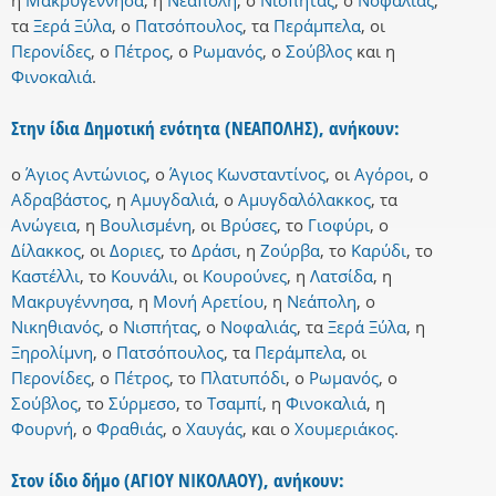
η
Μακρυγέννησα
,
η
Νεάπολη
,
ο
Νισπήτας
,
ο
Νοφαλιάς
,
τα
Ξερά Ξύλα
,
ο
Πατσόπουλος
,
τα
Περάμπελα
,
οι
Περονίδες
,
ο
Πέτρος
,
ο
Ρωμανός
,
ο
Σούβλος
και
η
Φινοκαλιά
.
Στην ίδια Δημοτική ενότητα (ΝΕΑΠΟΛΗΣ), ανήκουν:
ο
Άγιος Αντώνιος
,
ο
Άγιος Κωνσταντίνος
,
οι
Αγόροι
,
ο
Αδραβάστος
,
η
Αμυγδαλιά
,
ο
Αμυγδαλόλακκος
,
τα
Ανώγεια
,
η
Βουλισμένη
,
οι
Βρύσες
,
το
Γιοφύρι
,
ο
Δίλακκος
,
οι
Δοριες
,
το
Δράσι
,
η
Ζούρβα
,
το
Καρύδι
,
το
Καστέλλι
,
το
Κουνάλι
,
οι
Κουρούνες
,
η
Λατσίδα
,
η
Μακρυγέννησα
,
η
Μονή Αρετίου
,
η
Νεάπολη
,
ο
Νικηθιανός
,
ο
Νισπήτας
,
ο
Νοφαλιάς
,
τα
Ξερά Ξύλα
,
η
Ξηρολίμνη
,
ο
Πατσόπουλος
,
τα
Περάμπελα
,
οι
Περονίδες
,
ο
Πέτρος
,
το
Πλατυπόδι
,
ο
Ρωμανός
,
ο
Σούβλος
,
το
Σύρμεσο
,
το
Τσαμπί
,
η
Φινοκαλιά
,
η
Φουρνή
,
ο
Φραθιάς
,
ο
Χαυγάς
,
και
ο
Χουμεριάκος
.
Στον ίδιο δήμο (ΑΓΙΟΥ ΝΙΚΟΛΑΟΥ), ανήκουν: