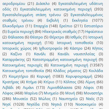
αεροδρομίου
(21)
Διάσελο
(4)
Εγκαταλελειμένη υδάτινη
οδός
(1)
Εγκαταλελειμμένη κατοικημένη περιοχή
(393)
Εγκαταλελειμμένη στάση τρένου
(2)
Εγκαταλελειμμένος
σταθμός τρένου
(4)
Εκβολή
(1)
Εκκλησία
(1077)
Ελικοδρόμιο
(11)
Επαρχία
(148)
Ερείπιο
(211)
Εστιατόριο
(5)
Ευρεία περιοχή
(84)
Ηλεκτρικός σταθμός
(17)
Ηφαίστειο
(2)
Θάλασσα
(6)
Θέατρο
(5)
Θέρετρο
(8)
Ισθμός
(1)
Ιστορική
κατοικημένη περιοχή
(116)
Ιστορική τοποθεσία
(10)
Ιστορικός χώρος
(4)
Ιχθυοτροφείο
(4)
Κάστρο
(24)
Κήπος
(2)
Καζίνο
(1)
Κανάλι
(6)
Κανάλι ναυσιπλοΐας
(3)
Καταρράκτης
(2)
Κατεστραμμένη κατοικημένη περιοχή
(9)
Κατοικημένες περιοχές
(6)
Κατοικημένη περιοχή
(13587)
Κατοικημένη τοποθεσία
(96)
Κλάδος ρέματος
(2)
Κοιλάδα
(7)
Κοιμητήριο
(6)
Κορυφή
(1083)
Κορυφογραμμή
(296)
Κρατήρας
(4)
Κτήμα
(4)
Κτίριο
(11)
Κόλπος
(36)
Λίμνη
(66)
Λιβάδι
(4)
Λιμάνι
(173)
Λιμνοθάλασσα
(26)
Λόφοι
(18)
Λόφος
(468)
Μαρίνα
(7)
Μνημείο
(9)
Μονή
(98)
Μοναστήρι
(286)
Μουσείο
(52)
Μώλος
(1)
Ναυπηγείο
(2)
Ναός
(12)
Νησί
(1028)
Νησίδα
(10)
Νησιά
(110)
Νοσοκομείο
(4)