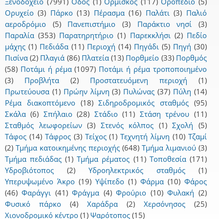
Ξενοδοχείο
(7991)
Οδός
(1)
Ορμίσκος
(117)
Οροπέδιο
(5)
Ορυχείο
(3)
Πάρκο
(13)
Πέρασμα
(16)
Παλάτι
(3)
Παλιό
αεροδρόμιο
(5)
Πανεπιστήμιο
(3)
Παράκτιο νησί
(3)
Παραλία
(353)
Παρατηρητήριο
(1)
Παρεκκλήσι
(2)
Πεδίο
μάχης
(1)
Πεδιάδα
(11)
Περιοχή
(14)
Πηγάδι
(5)
Πηγή
(30)
Πισίνα
(2)
Πλαγιά
(86)
Πλατεία
(13)
Πορθμείο
(33)
Πορθμός
(58)
Ποτάμι ή ρέμα
(1097)
Ποτάμι ή ρέμα τροποποιημένο
(3)
Προβλήτα
(2)
Προστατευόμενη περιοχή
(1)
Πρωτεύουσα
(1)
Πρώην λίμνη
(3)
Πυλώνας
(37)
Πύλη
(14)
Ρέμα διακοπτόμενο
(18)
Σιδηροδρομικός σταθμός
(95)
Σκάλα
(6)
Σπήλαιο
(28)
Στάδιο
(11)
Στάση τρένου
(11)
Σταθμός λεωφορείων
(3)
Στενός κόλπος
(1)
Σχολή
(5)
Τάφος
(14)
Τάφρος
(3)
Τείχος
(1)
Τεχνητή λίμνη
(10)
Τζαμί
(2)
Τμήμα κατοικημένης περιοχής
(648)
Τμήμα λιμανιού
(3)
Τμήμα πεδιάδας
(1)
Τμήμα ρέματος
(11)
Τοποθεσία
(171)
Υδροβιότοπος
(2)
Υδροηλεκτρικός σταθμός
(1)
Υπερυψωμένο Άκρο
(19)
Υψίπεδο
(1)
Φάρμα
(10)
Φάρος
(46)
Φαράγγι
(41)
Φράγμα
(4)
Φρούριο
(10)
Φυλακή
(2)
Φυσικό πάρκο
(4)
Χαράδρα
(2)
Χερσόνησος
(25)
Χιονοδρομικό κέντρο
(1)
Ψαρότοπος
(15)