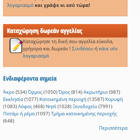
λογαριασμό
και γράψε κι εσύ τώρα!
Καταχώρηση δωρεάν αγγελίας
Καταχώρησε τη δική σου αγγελία εύκολα,
γρήγορα και δωρεάν !
Συνδέσου
ή
κάνε νέο
λογαριασμό
Ενδιαφέροντα σημεία
Άκρο
(534)
Όρμος
(1050)
Όρος
(814)
Ακρωτήριο
(987)
Εκκλησία
(1077)
Κατοικημένη περιοχή
(13587)
Κορυφή
(1083)
Λόφος
(468)
Νησί
(1028)
Ξενοδοχείο
(7991)
Ποτάμι ή ρέμα
(1097)
Τμήμα κατοικημένης περιοχής
(648)
Περισσότερα