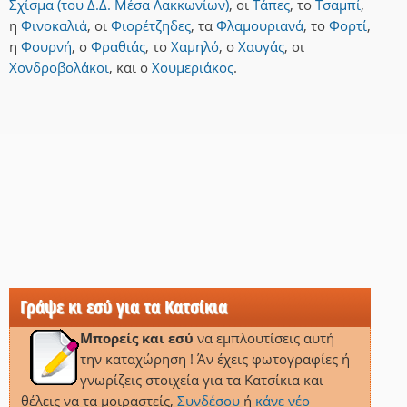
Σχίσμα (του Δ.Δ. Μέσα Λακκωνίων)
,
οι
Τάπες
,
το
Τσαμπί
,
η
Φινοκαλιά
,
οι
Φιορέτζηδες
,
τα
Φλαμουριανά
,
το
Φορτί
,
η
Φουρνή
,
ο
Φραθιάς
,
το
Χαμηλό
,
ο
Χαυγάς
,
οι
Χονδροβολάκοι
,
και
ο
Χουμεριάκος
.
Γράψε κι εσύ για τα Κατσίκια
Μπορείς και εσύ
να εμπλουτίσεις αυτή
την καταχώρηση ! Άν έχεις φωτογραφίες ή
γνωρίζεις στοιχεία για τα Κατσίκια και
θέλεις να τα μοιραστείς,
Συνδέσου
ή
κάνε νέο