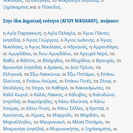
Νικόλαος
,
τα
Ελληνικά
,
το
Μικρονήσι (νησίδα)
,
ο
Ξηρόκαμπος
και
ο
Πίσσιδος
.
Στην ίδια Δημοτική ενότητα (ΑΓΙΟΥ ΝΙΚΟΛΑΟΥ), ανήκουν:
η
Αγία Παρασκευή
,
η
Αγία Πελαγία
,
οι
Άγιοι Πάντες
(νησίδα)
,
ο
Άγιος Γεώργιος
,
ο
Άγιος Ιωάννης
,
ο
Άγιος
Νικόλαος
,
ο
Άγιος Νικόλαος
,
ο
Αδριανός
,
η
Αμμουδάρα
,
οι
Αμυγδάλοι
,
οι
Άνω Αμυγδάλοι
,
το
Αργυρό Νερό
,
το
Βαθύ
,
ο
Βάλτος
,
οι
Βλάχηδες
,
τα
Βλιχάδια
,
ο
Βρουχάς
,
το
Βρυονήσι (νησίδα)
,
ο
Δράκος
,
οι
Δύο Πρίνοι
,
τα
Ελληνικά
,
τα
Έξω Λακκώνια
,
οι
Έξω Ποτάμοι
,
η
Επάνω
Ελούντα
,
ο
Επάνω Λούμας
,
οι
Επάνω Πινές
,
τα
Ζένια
,
ο
Θεολόγος
,
το
Ίστρο
,
το
Καθαρό
,
οι
Κακοκάμωτες
,
το
Καλό Χωριό
,
ο
Καλός Λάκκος
,
ο
Κάλυβος
,
η
Καλυδώνα
(νησίδα)
,
οι
Καρτέρηδες
,
η
Κάτω Ελούντα
,
ο
Κάτω
Λούμας
,
οι
Κάτω Πινές
,
οι
Κάτω Σέλλες
,
η
Κριτσά
,
ο
Κρούστας
,
οι
Λίμνες
,
το
Μαργιέλι
,
το
Μαρδάτι
,
οι
Μαρνέλληδες
,
το
Μαυρικιανό
,
οι
Μέσα Ποτάμοι
,
το
Μικρονήσι (νησίδα)
,
ο
Μυρωνικήτας
,
ο
Ξηρόκαμπος
,
οι