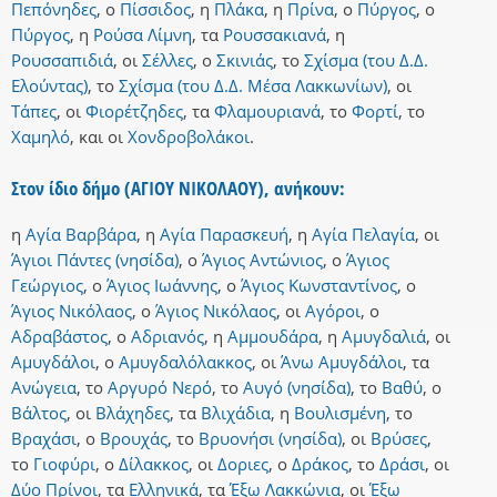
Πεπόνηδες
,
ο
Πίσσιδος
,
η
Πλάκα
,
η
Πρίνα
,
ο
Πύργος
,
ο
Πύργος
,
η
Ρούσα Λίμνη
,
τα
Ρουσσακιανά
,
η
Ρουσσαπιδιά
,
οι
Σέλλες
,
ο
Σκινιάς
,
το
Σχίσμα (του Δ.Δ.
Ελούντας)
,
το
Σχίσμα (του Δ.Δ. Μέσα Λακκωνίων)
,
οι
Τάπες
,
οι
Φιορέτζηδες
,
τα
Φλαμουριανά
,
το
Φορτί
,
το
Χαμηλό
,
και
οι
Χονδροβολάκοι
.
Στον ίδιο δήμο (ΑΓΙΟΥ ΝΙΚΟΛΑΟΥ), ανήκουν:
η
Αγία Βαρβάρα
,
η
Αγία Παρασκευή
,
η
Αγία Πελαγία
,
οι
Άγιοι Πάντες (νησίδα)
,
ο
Άγιος Αντώνιος
,
ο
Άγιος
Γεώργιος
,
ο
Άγιος Ιωάννης
,
ο
Άγιος Κωνσταντίνος
,
ο
Άγιος Νικόλαος
,
ο
Άγιος Νικόλαος
,
οι
Αγόροι
,
ο
Αδραβάστος
,
ο
Αδριανός
,
η
Αμμουδάρα
,
η
Αμυγδαλιά
,
οι
Αμυγδάλοι
,
ο
Αμυγδαλόλακκος
,
οι
Άνω Αμυγδάλοι
,
τα
Ανώγεια
,
το
Αργυρό Νερό
,
το
Αυγό (νησίδα)
,
το
Βαθύ
,
ο
Βάλτος
,
οι
Βλάχηδες
,
τα
Βλιχάδια
,
η
Βουλισμένη
,
το
Βραχάσι
,
ο
Βρουχάς
,
το
Βρυονήσι (νησίδα)
,
οι
Βρύσες
,
το
Γιοφύρι
,
ο
Δίλακκος
,
οι
Δοριες
,
ο
Δράκος
,
το
Δράσι
,
οι
Δύο Πρίνοι
,
τα
Ελληνικά
,
τα
Έξω Λακκώνια
,
οι
Έξω