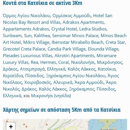
Κοντά στα Κατσίκια σε ακτίνα 3Km
Όρμος Αγίου Νικολάου
,
Ορμίσκος Αμμούδι
,
Hotel San
Nicolas Bay Resort and Villas
,
Adrakos Apartments
,
Appartements Adrakos
,
Crystal Hotel
,
Ledra Studios
,
Sunbeam
,
Sun
,
Kalithea
,
Sensimar Minos Palace
,
Minos Beach
Art Hotel
,
Mikro Village
,
Iberostar Mirabello Beach
,
Creta Star
,
Grecotel Creta Palace
,
Candia Park Village
,
Elounda Village
,
Pleiades Luxurious Villas
,
Akrotiri Apartments
,
Miramare
Luxury Villas
,
Rea
,
Hermes
,
Coral
,
Νικολονήσι
,
Μικρόνησος
,
Δράκος
,
Ατσιμπραγά
,
Ελληνικά
,
Καλός Λάκκος
,
Κατσίκια
,
Κερατίδια
,
Πίσσιδος
,
Ξηρόκαμπος Αγίου Νικολάου
,
Άγιος
Νικόλαος
,
Χοιροβοσκός
,
Αλευρικά
,
Άκρα Αμμούδι
,
Άκρα
Νικολός
,
Δράκος
,
Καλός Λάκκος
,
Ξηρόκαμπος
,
Πίσσιδος
,
Ελληνικά
,
και
Μικρονήσι (νησίδα)
Χάρτης σημείων σε απόσταση 5Km από τα Κατσίκια
+