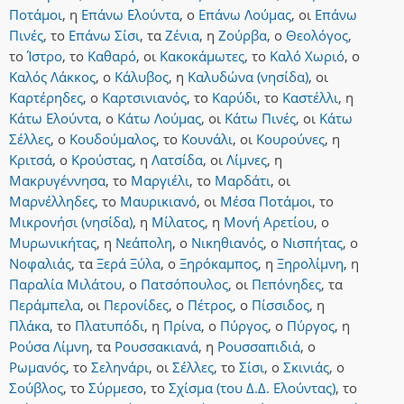
Ποτάμοι
,
η
Επάνω Ελούντα
,
ο
Επάνω Λούμας
,
οι
Επάνω
Πινές
,
το
Επάνω Σίσι
,
τα
Ζένια
,
η
Ζούρβα
,
ο
Θεολόγος
,
το
Ίστρο
,
το
Καθαρό
,
οι
Κακοκάμωτες
,
το
Καλό Χωριό
,
ο
Καλός Λάκκος
,
ο
Κάλυβος
,
η
Καλυδώνα (νησίδα)
,
οι
Καρτέρηδες
,
ο
Καρτσινιανός
,
το
Καρύδι
,
το
Καστέλλι
,
η
Κάτω Ελούντα
,
ο
Κάτω Λούμας
,
οι
Κάτω Πινές
,
οι
Κάτω
Σέλλες
,
ο
Κουδούμαλος
,
το
Κουνάλι
,
οι
Κουρούνες
,
η
Κριτσά
,
ο
Κρούστας
,
η
Λατσίδα
,
οι
Λίμνες
,
η
Μακρυγέννησα
,
το
Μαργιέλι
,
το
Μαρδάτι
,
οι
Μαρνέλληδες
,
το
Μαυρικιανό
,
οι
Μέσα Ποτάμοι
,
το
Μικρονήσι (νησίδα)
,
η
Μίλατος
,
η
Μονή Αρετίου
,
ο
Μυρωνικήτας
,
η
Νεάπολη
,
ο
Νικηθιανός
,
ο
Νισπήτας
,
ο
Νοφαλιάς
,
τα
Ξερά Ξύλα
,
ο
Ξηρόκαμπος
,
η
Ξηρολίμνη
,
η
Παραλία Μιλάτου
,
ο
Πατσόπουλος
,
οι
Πεπόνηδες
,
τα
Περάμπελα
,
οι
Περονίδες
,
ο
Πέτρος
,
ο
Πίσσιδος
,
η
Πλάκα
,
το
Πλατυπόδι
,
η
Πρίνα
,
ο
Πύργος
,
ο
Πύργος
,
η
Ρούσα Λίμνη
,
τα
Ρουσσακιανά
,
η
Ρουσσαπιδιά
,
ο
Ρωμανός
,
το
Σεληνάρι
,
οι
Σέλλες
,
το
Σίσι
,
ο
Σκινιάς
,
ο
Σούβλος
,
το
Σύρμεσο
,
το
Σχίσμα (του Δ.Δ. Ελούντας)
,
το