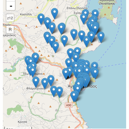
-
z12
R