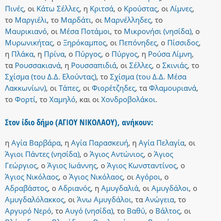
Πινές
,
οι
Κάτω Σέλλες
,
η
Κριτσά
,
ο
Κρούστας
,
οι
Λίμνες
,
το
Μαργιέλι
,
το
Μαρδάτι
,
οι
Μαρνέλληδες
,
το
Μαυρικιανό
,
οι
Μέσα Ποτάμοι
,
το
Μικρονήσι (νησίδα)
,
ο
Μυρωνικήτας
,
ο
Ξηρόκαμπος
,
οι
Πεπόνηδες
,
ο
Πίσσιδος
,
η
Πλάκα
,
η
Πρίνα
,
ο
Πύργος
,
ο
Πύργος
,
η
Ρούσα Λίμνη
,
τα
Ρουσσακιανά
,
η
Ρουσσαπιδιά
,
οι
Σέλλες
,
ο
Σκινιάς
,
το
Σχίσμα (του Δ.Δ. Ελούντας)
,
το
Σχίσμα (του Δ.Δ. Μέσα
Λακκωνίων)
,
οι
Τάπες
,
οι
Φιορέτζηδες
,
τα
Φλαμουριανά
,
το
Φορτί
,
το
Χαμηλό
,
και
οι
Χονδροβολάκοι
.
Στον ίδιο δήμο (ΑΓΙΟΥ ΝΙΚΟΛΑΟΥ), ανήκουν:
η
Αγία Βαρβάρα
,
η
Αγία Παρασκευή
,
η
Αγία Πελαγία
,
οι
Άγιοι Πάντες (νησίδα)
,
ο
Άγιος Αντώνιος
,
ο
Άγιος
Γεώργιος
,
ο
Άγιος Ιωάννης
,
ο
Άγιος Κωνσταντίνος
,
ο
Άγιος Νικόλαος
,
ο
Άγιος Νικόλαος
,
οι
Αγόροι
,
ο
Αδραβάστος
,
ο
Αδριανός
,
η
Αμυγδαλιά
,
οι
Αμυγδάλοι
,
ο
Αμυγδαλόλακκος
,
οι
Άνω Αμυγδάλοι
,
τα
Ανώγεια
,
το
Αργυρό Νερό
,
το
Αυγό (νησίδα)
,
το
Βαθύ
,
ο
Βάλτος
,
οι