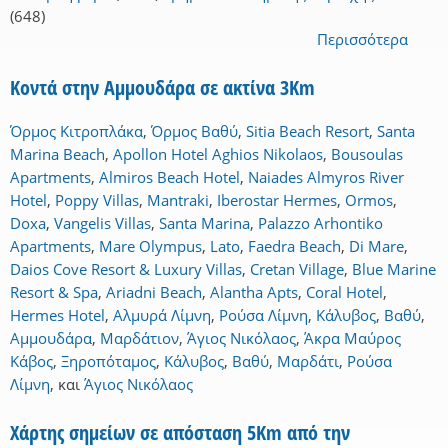
(648)
Περισσότερα
Κοντά στην Αμμουδάρα σε ακτίνα 3Km
Όρμος Κιτροπλάκα
,
Όρμος Βαθύ
,
Sitia Beach Resort
,
Santa
Marina Beach
,
Apollon Hotel Aghios Nikolaos
,
Bousoulas
Apartments
,
Almiros Beach Hotel
,
Naiades Almyros River
Hotel
,
Poppy Villas
,
Mantraki
,
Iberostar Hermes
,
Ormos
,
Doxa
,
Vangelis Villas
,
Santa Marina
,
Palazzo Arhontiko
Apartments
,
Mare Olympus
,
Lato
,
Faedra Beach
,
Di Mare
,
Daios Cove Resort & Luxury Villas
,
Cretan Village
,
Blue Marine
Resort & Spa
,
Ariadni Beach
,
Alantha Apts
,
Coral Hotel
,
Hermes Hotel
,
Αλμυρά Λίμνη
,
Ρούσα Λίμνη
,
Κάλυβος
,
Βαθύ
,
Αμμουδάρα
,
Μαρδάτιον
,
Άγιος Νικόλαος
,
Άκρα Μαύρος
Κάβος
,
Ξηροπόταμος
,
Κάλυβος
,
Βαθύ
,
Μαρδάτι
,
Ρούσα
Λίμνη
,
και
Άγιος Νικόλαος
Χάρτης σημείων σε απόσταση 5Km από την