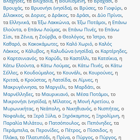
Βλάχηδες
,
τα
Βλιχάδια
,
η
Βουλισμένη
,
το
Βραχάσι
,
ο
Βρουχάς
,
το
Βρυονήσι (νησίδα)
,
οι
Βρύσες
,
το
Γιοφύρι
,
ο
Δίλακκος
,
οι
Δοριες
,
ο
Δράκος
,
το
Δράσι
,
οι
Δύο Πρίνοι
,
τα
Ελληνικά
,
τα
Έξω Λακκώνια
,
οι
Έξω Ποτάμοι
,
η
Επάνω
Ελούντα
,
ο
Επάνω Λούμας
,
οι
Επάνω Πινές
,
το
Επάνω
Σίσι
,
τα
Ζένια
,
η
Ζούρβα
,
ο
Θεολόγος
,
το
Ίστρο
,
το
Καθαρό
,
οι
Κακοκάμωτες
,
το
Καλό Χωριό
,
ο
Καλός
Λάκκος
,
ο
Κάλυβος
,
η
Καλυδώνα (νησίδα)
,
οι
Καρτέρηδες
,
ο
Καρτσινιανός
,
το
Καρύδι
,
το
Καστέλλι
,
τα
Κατσίκια
,
η
Κάτω Ελούντα
,
ο
Κάτω Λούμας
,
οι
Κάτω Πινές
,
οι
Κάτω
Σέλλες
,
ο
Κουδούμαλος
,
το
Κουνάλι
,
οι
Κουρούνες
,
η
Κριτσά
,
ο
Κρούστας
,
η
Λατσίδα
,
οι
Λίμνες
,
η
Μακρυγέννησα
,
το
Μαργιέλι
,
το
Μαρδάτι
,
οι
Μαρνέλληδες
,
το
Μαυρικιανό
,
οι
Μέσα Ποτάμοι
,
το
Μικρονήσι (νησίδα)
,
η
Μίλατος
,
η
Μονή Αρετίου
,
ο
Μυρωνικήτας
,
η
Νεάπολη
,
ο
Νικηθιανός
,
ο
Νισπήτας
,
ο
Νοφαλιάς
,
τα
Ξερά Ξύλα
,
ο
Ξηρόκαμπος
,
η
Ξηρολίμνη
,
η
Παραλία Μιλάτου
,
ο
Πατσόπουλος
,
οι
Πεπόνηδες
,
τα
Περάμπελα
,
οι
Περονίδες
,
ο
Πέτρος
,
ο
Πίσσιδος
,
η
Πλάκα
,
το
Πλατυπόδι
,
η
Πρίνα
,
ο
Πύργος
,
ο
Πύργος
,
η