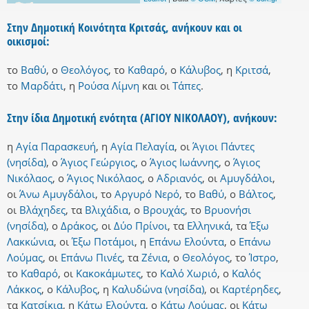
Στην Δημοτική Κοινότητα Κριτσάς, ανήκουν και οι
οικισμοί:
το
Βαθύ
,
ο
Θεολόγος
,
το
Καθαρό
,
ο
Κάλυβος
,
η
Κριτσά
,
το
Μαρδάτι
,
η
Ρούσα Λίμνη
και
οι
Τάπες
.
Στην ίδια Δημοτική ενότητα (ΑΓΙΟΥ ΝΙΚΟΛΑΟΥ), ανήκουν:
η
Αγία Παρασκευή
,
η
Αγία Πελαγία
,
οι
Άγιοι Πάντες
(νησίδα)
,
ο
Άγιος Γεώργιος
,
ο
Άγιος Ιωάννης
,
ο
Άγιος
Νικόλαος
,
ο
Άγιος Νικόλαος
,
ο
Αδριανός
,
οι
Αμυγδάλοι
,
οι
Άνω Αμυγδάλοι
,
το
Αργυρό Νερό
,
το
Βαθύ
,
ο
Βάλτος
,
οι
Βλάχηδες
,
τα
Βλιχάδια
,
ο
Βρουχάς
,
το
Βρυονήσι
(νησίδα)
,
ο
Δράκος
,
οι
Δύο Πρίνοι
,
τα
Ελληνικά
,
τα
Έξω
Λακκώνια
,
οι
Έξω Ποτάμοι
,
η
Επάνω Ελούντα
,
ο
Επάνω
Λούμας
,
οι
Επάνω Πινές
,
τα
Ζένια
,
ο
Θεολόγος
,
το
Ίστρο
,
το
Καθαρό
,
οι
Κακοκάμωτες
,
το
Καλό Χωριό
,
ο
Καλός
Λάκκος
,
ο
Κάλυβος
,
η
Καλυδώνα (νησίδα)
,
οι
Καρτέρηδες
,
τα
Κατσίκια
,
η
Κάτω Ελούντα
,
ο
Κάτω Λούμας
,
οι
Κάτω