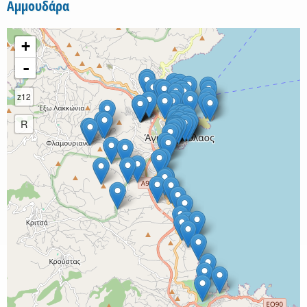
Αμμουδάρα
+
-
z12
R