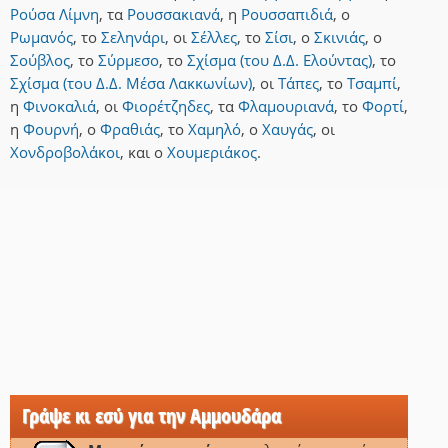
Ρούσα Λίμνη
,
τα
Ρουσσακιανά
,
η
Ρουσσαπιδιά
,
ο
Ρωμανός
,
το
Σεληνάρι
,
οι
Σέλλες
,
το
Σίσι
,
ο
Σκινιάς
,
ο
Σούβλος
,
το
Σύρμεσο
,
το
Σχίσμα (του Δ.Δ. Ελούντας)
,
το
Σχίσμα (του Δ.Δ. Μέσα Λακκωνίων)
,
οι
Τάπες
,
το
Τσαμπί
,
η
Φινοκαλιά
,
οι
Φιορέτζηδες
,
τα
Φλαμουριανά
,
το
Φορτί
,
η
Φουρνή
,
ο
Φραθιάς
,
το
Χαμηλό
,
ο
Χαυγάς
,
οι
Χονδροβολάκοι
,
και
ο
Χουμεριάκος
.
Γράψε κι εσύ για την Αμμουδάρα