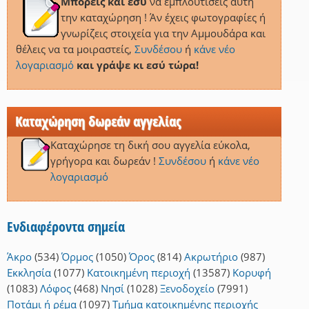
Μπορείς και εσύ
να εμπλουτίσεις αυτή
την καταχώρηση ! Άν έχεις φωτογραφίες ή
γνωρίζεις στοιχεία για την Αμμουδάρα και
θέλεις να τα μοιραστείς,
Συνδέσου
ή
κάνε νέο
λογαριασμό
και γράψε κι εσύ τώρα!
Καταχώρηση δωρεάν αγγελίας
Καταχώρησε τη δική σου αγγελία εύκολα,
γρήγορα και δωρεάν !
Συνδέσου
ή
κάνε νέο
λογαριασμό
Ενδιαφέροντα σημεία
Άκρο
(534)
Όρμος
(1050)
Όρος
(814)
Ακρωτήριο
(987)
Εκκλησία
(1077)
Κατοικημένη περιοχή
(13587)
Κορυφή
(1083)
Λόφος
(468)
Νησί
(1028)
Ξενοδοχείο
(7991)
Ποτάμι ή ρέμα
(1097)
Τμήμα κατοικημένης περιοχής