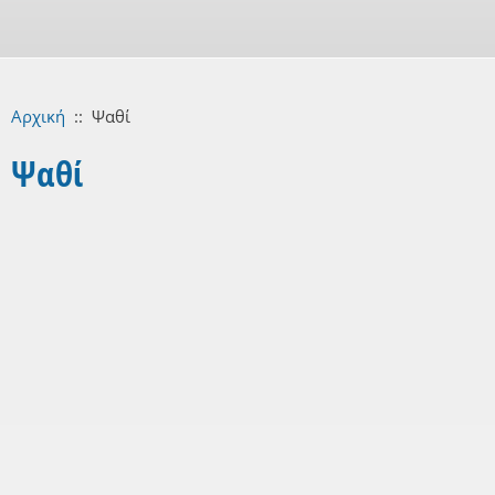
Αρχική
::
Ψαθί
Ψαθί