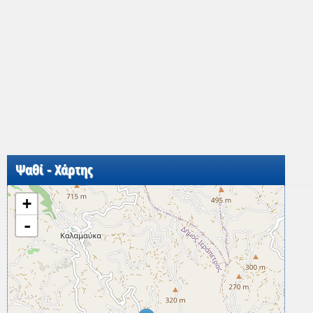
Ψαθί - Χάρτης
+
-