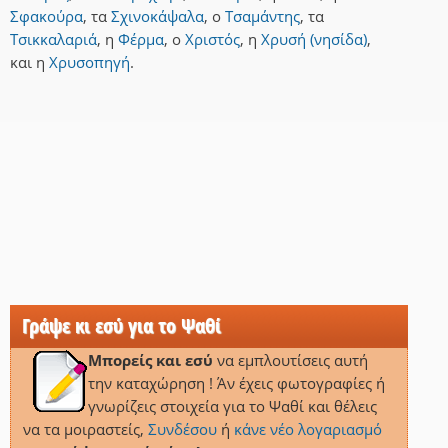
Σφακούρα
,
τα
Σχινοκάψαλα
,
ο
Τσαμάντης
,
τα
Τσικκαλαριά
,
η
Φέρμα
,
ο
Χριστός
,
η
Χρυσή (νησίδα)
,
και
η
Χρυσοπηγή
.
Γράψε κι εσύ για το Ψαθί
Μπορείς και εσύ
να εμπλουτίσεις αυτή
την καταχώρηση ! Άν έχεις φωτογραφίες ή
γνωρίζεις στοιχεία για το Ψαθί και θέλεις
να τα μοιραστείς,
Συνδέσου
ή
κάνε νέο λογαριασμό