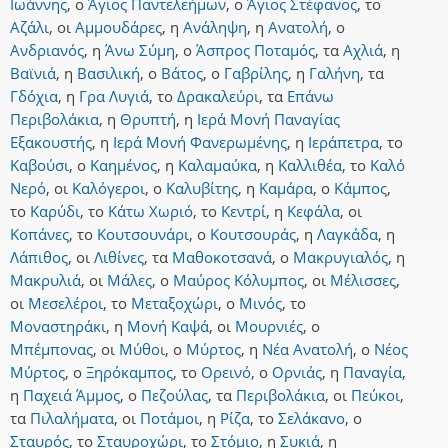
Ιωάννης
,
ο
Άγιος Παντελεήμων
,
ο
Άγιος Στέφανος
,
το
Αζάλι
,
οι
Αμμουδάρες
,
η
Ανάληψη
,
η
Ανατολή
,
ο
Ανδριανός
,
η
Άνω Σύμη
,
ο
Άσπρος Ποταμός
,
τα
Αχλιά
,
η
Βαϊνιά
,
η
Βασιλική
,
ο
Βάτος
,
ο
Γαβρίλης
,
η
Γαλήνη
,
τα
Γδόχια
,
η
Γρα Λυγιά
,
το
Δρακαλεύρι
,
τα
Επάνω
Περιβολάκια
,
η
Θρυπτή
,
η
Ιερά Μονή Παναγίας
Εξακουστής
,
η
Ιερά Μονή Φανερωμένης
,
η
Ιεράπετρα
,
το
Καβούσι
,
ο
Καημένος
,
η
Καλαμαύκα
,
η
Καλλιθέα
,
το
Καλό
Νερό
,
οι
Καλόγεροι
,
ο
Καλυβίτης
,
η
Καμάρα
,
ο
Κάμπος
,
το
Καρύδι
,
το
Κάτω Χωριό
,
το
Κεντρί
,
η
Κεφάλα
,
οι
Κοπάνες
,
το
Κουτσουνάρι
,
ο
Κουτσουράς
,
η
Λαγκάδα
,
η
Λάπιθος
,
οι
Λιθίνες
,
τα
Μαθοκοτσανά
,
ο
Μακρυγιαλός
,
η
Μακρυλιά
,
οι
Μάλες
,
ο
Μαύρος Κόλυμπος
,
οι
Μέλισσες
,
οι
Μεσελέροι
,
το
Μεταξοχώρι
,
ο
Μινός
,
το
Μοναστηράκι
,
η
Μονή Καψά
,
οι
Μουρνιές
,
ο
Μπέμπονας
,
οι
Μύθοι
,
ο
Μύρτος
,
η
Νέα Ανατολή
,
ο
Νέος
Μύρτος
,
ο
Ξηρόκαμπος
,
το
Ορεινό
,
ο
Ορνιάς
,
η
Παναγία
,
η
Παχειά Άμμος
,
ο
Πεζούλας
,
τα
Περιβολάκια
,
οι
Πεύκοι
,
τα
Πιλαλήματα
,
οι
Ποτάμοι
,
η
Ρίζα
,
το
Σελάκανο
,
ο
Σταυρός
,
το
Σταυροχώρι
,
το
Στόμιο
,
η
Συκιά
,
η