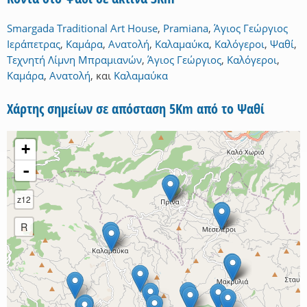
Smargada Traditional Art House
,
Pramiana
,
Άγιος Γεώργιος
Ιεράπετρας
,
Καμάρα
,
Ανατολή
,
Καλαμαύκα
,
Καλόγεροι
,
Ψαθί
,
Τεχνητή Λίμνη Μπραμιανών
,
Άγιος Γεώργιος
,
Καλόγεροι
,
Καμάρα
,
Ανατολή
,
και
Καλαμαύκα
Χάρτης σημείων σε απόσταση 5Km από το Ψαθί
+
-
z12
R