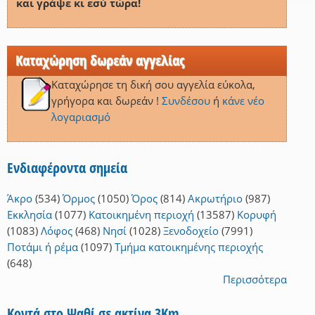
και γράψε κι εσύ τώρα!
Καταχώρηση δωρεάν αγγελίας
Καταχώρησε τη δική σου αγγελία εύκολα,
γρήγορα και δωρεάν !
Συνδέσου
ή
κάνε νέο
λογαριασμό
Ενδιαφέροντα σημεία
Άκρο
(534)
Όρμος
(1050)
Όρος
(814)
Ακρωτήριο
(987)
Εκκλησία
(1077)
Κατοικημένη περιοχή
(13587)
Κορυφή
(1083)
Λόφος
(468)
Νησί
(1028)
Ξενοδοχείο
(7991)
Ποτάμι ή ρέμα
(1097)
Τμήμα κατοικημένης περιοχής
(648)
Περισσότερα
Κοντά στο Ψαθί σε ακτίνα 3Km