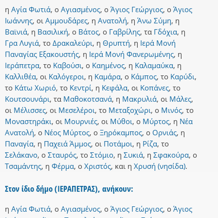
η
Αγία Φωτιά
,
ο
Αγιασμένος
,
ο
Άγιος Γεώργιος
,
ο
Άγιος
Ιωάννης
,
οι
Αμμουδάρες
,
η
Ανατολή
,
η
Άνω Σύμη
,
η
Βαϊνιά
,
η
Βασιλική
,
ο
Βάτος
,
ο
Γαβρίλης
,
τα
Γδόχια
,
η
Γρα Λυγιά
,
το
Δρακαλεύρι
,
η
Θρυπτή
,
η
Ιερά Μονή
Παναγίας Εξακουστής
,
η
Ιερά Μονή Φανερωμένης
,
η
Ιεράπετρα
,
το
Καβούσι
,
ο
Καημένος
,
η
Καλαμαύκα
,
η
Καλλιθέα
,
οι
Καλόγεροι
,
η
Καμάρα
,
ο
Κάμπος
,
το
Καρύδι
,
το
Κάτω Χωριό
,
το
Κεντρί
,
η
Κεφάλα
,
οι
Κοπάνες
,
το
Κουτσουνάρι
,
τα
Μαθοκοτσανά
,
η
Μακρυλιά
,
οι
Μάλες
,
οι
Μέλισσες
,
οι
Μεσελέροι
,
το
Μεταξοχώρι
,
ο
Μινός
,
το
Μοναστηράκι
,
οι
Μουρνιές
,
οι
Μύθοι
,
ο
Μύρτος
,
η
Νέα
Ανατολή
,
ο
Νέος Μύρτος
,
ο
Ξηρόκαμπος
,
ο
Ορνιάς
,
η
Παναγία
,
η
Παχειά Άμμος
,
οι
Ποτάμοι
,
η
Ρίζα
,
το
Σελάκανο
,
ο
Σταυρός
,
το
Στόμιο
,
η
Συκιά
,
η
Σφακούρα
,
ο
Τσαμάντης
,
η
Φέρμα
,
ο
Χριστός
,
και
η
Χρυσή (νησίδα)
.
Στον ίδιο δήμο (ΙΕΡΑΠΕΤΡΑΣ), ανήκουν:
η
Αγία Φωτιά
,
ο
Αγιασμένος
,
ο
Άγιος Γεώργιος
,
ο
Άγιος