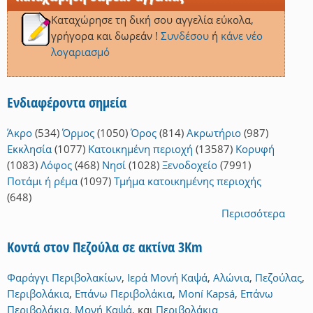
Καταχώρησε τη δική σου αγγελία εύκολα,
γρήγορα και δωρεάν !
Συνδέσου
ή
κάνε νέο
λογαριασμό
Ενδιαφέροντα σημεία
Άκρο
(534)
Όρμος
(1050)
Όρος
(814)
Ακρωτήριο
(987)
Εκκλησία
(1077)
Κατοικημένη περιοχή
(13587)
Κορυφή
(1083)
Λόφος
(468)
Νησί
(1028)
Ξενοδοχείο
(7991)
Ποτάμι ή ρέμα
(1097)
Τμήμα κατοικημένης περιοχής
(648)
Περισσότερα
Κοντά στον Πεζούλα σε ακτίνα 3Km
Φαράγγι Περιβολακίων
,
Ιερά Μονή Καψά
,
Αλώνια
,
Πεζούλας
,
Περιβολάκια
,
Επάνω Περιβολάκια
,
Moní Kapsá
,
Επάνω
Περιβολάκια
,
Μονή Καψά
,
και
Περιβολάκια