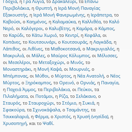
Γδόχια
,
η
Γρα Λυγιά
,
το
Δρακαλεύρι
,
τα
Επάνω
Περιβολάκια
,
η
Θρυπτή
,
η
Ιερά Μονή Παναγίας
Εξακουστής
,
η
Ιερά Μονή Φανερωμένης
,
η
Ιεράπετρα
,
το
Καβούσι
,
ο
Καημένος
,
η
Καλαμαύκα
,
η
Καλλιθέα
,
το
Καλό
Νερό
,
οι
Καλόγεροι
,
ο
Καλυβίτης
,
η
Καμάρα
,
ο
Κάμπος
,
το
Καρύδι
,
το
Κάτω Χωριό
,
το
Κεντρί
,
η
Κεφάλα
,
οι
Κοπάνες
,
το
Κουτσουνάρι
,
ο
Κουτσουράς
,
η
Λαγκάδα
,
η
Λάπιθος
,
οι
Λιθίνες
,
τα
Μαθοκοτσανά
,
ο
Μακρυγιαλός
,
η
Μακρυλιά
,
οι
Μάλες
,
ο
Μαύρος Κόλυμπος
,
οι
Μέλισσες
,
οι
Μεσελέροι
,
το
Μεταξοχώρι
,
ο
Μινός
,
το
Μοναστηράκι
,
η
Μονή Καψά
,
οι
Μουρνιές
,
ο
Μπέμπονας
,
οι
Μύθοι
,
ο
Μύρτος
,
η
Νέα Ανατολή
,
ο
Νέος
Μύρτος
,
ο
Ξηρόκαμπος
,
το
Ορεινό
,
ο
Ορνιάς
,
η
Παναγία
,
η
Παχειά Άμμος
,
τα
Περιβολάκια
,
οι
Πεύκοι
,
τα
Πιλαλήματα
,
οι
Ποτάμοι
,
η
Ρίζα
,
το
Σελάκανο
,
ο
Σταυρός
,
το
Σταυροχώρι
,
το
Στόμιο
,
η
Συκιά
,
η
Σφακούρα
,
τα
Σχινοκάψαλα
,
ο
Τσαμάντης
,
τα
Τσικκαλαριά
,
η
Φέρμα
,
ο
Χριστός
,
η
Χρυσή (νησίδα)
,
η
Χρυσοπηγή
,
και
το
Ψαθί
.