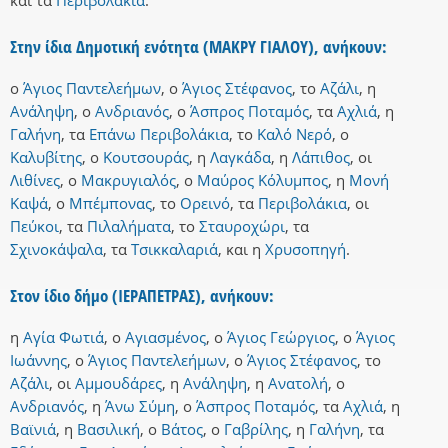
και
τα
Περιβολάκια
.
Στην ίδια Δημοτική ενότητα (ΜΑΚΡΥ ΓΙΑΛΟΥ), ανήκουν:
ο
Άγιος Παντελεήμων
,
ο
Άγιος Στέφανος
,
το
Αζάλι
,
η
Ανάληψη
,
ο
Ανδριανός
,
ο
Άσπρος Ποταμός
,
τα
Αχλιά
,
η
Γαλήνη
,
τα
Επάνω Περιβολάκια
,
το
Καλό Νερό
,
ο
Καλυβίτης
,
ο
Κουτσουράς
,
η
Λαγκάδα
,
η
Λάπιθος
,
οι
Λιθίνες
,
ο
Μακρυγιαλός
,
ο
Μαύρος Κόλυμπος
,
η
Μονή
Καψά
,
ο
Μπέμπονας
,
το
Ορεινό
,
τα
Περιβολάκια
,
οι
Πεύκοι
,
τα
Πιλαλήματα
,
το
Σταυροχώρι
,
τα
Σχινοκάψαλα
,
τα
Τσικκαλαριά
,
και
η
Χρυσοπηγή
.
Στον ίδιο δήμο (ΙΕΡΑΠΕΤΡΑΣ), ανήκουν:
η
Αγία Φωτιά
,
ο
Αγιασμένος
,
ο
Άγιος Γεώργιος
,
ο
Άγιος
Ιωάννης
,
ο
Άγιος Παντελεήμων
,
ο
Άγιος Στέφανος
,
το
Αζάλι
,
οι
Αμμουδάρες
,
η
Ανάληψη
,
η
Ανατολή
,
ο
Ανδριανός
,
η
Άνω Σύμη
,
ο
Άσπρος Ποταμός
,
τα
Αχλιά
,
η
Βαϊνιά
,
η
Βασιλική
,
ο
Βάτος
,
ο
Γαβρίλης
,
η
Γαλήνη
,
τα