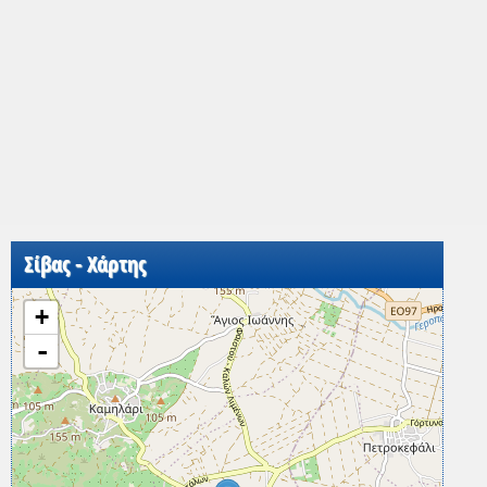
Σίβας - Χάρτης
+
-