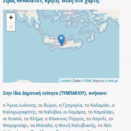
Σίβας ΗΡΑΚΛΕΙΟΥ, Κρήτη. Θέση στο χάρτη.
+
-
Leaflet
| Data
© OSM
, Χάρτες
© buk.gr
Στην ίδια Δημοτική ενότητα (ΤΥΜΠΑΚΙΟΥ), ανήκουν:
ο
Άγιος Ιωάννης
,
οι
Βώροι
,
η
Γρηγορία
,
το
Καλαμάκι
,
ο
Καλοχωραφίτης
,
τα
Καλύβια
,
οι
Καμάρες
,
το
Καμηλάρι
,
οι
Κισσοί
,
το
Κλήμα
,
ο
Κόκκινος Πύργος
,
το
Λαγολί
,
το
Μαγαρικάρι
,
τα
Μάταλα
,
η
Μονή Καλυβιανής
,
το
Νέο