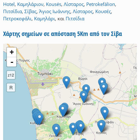
Hotel
,
Καμηλάριον
,
Kousés
,
Λίσταρος
,
Petrokefálion
,
Πιτσίδια
,
Σίβας
,
Άγιος Ιωάννης
,
Λίσταρος
,
Κουσές
,
Πετροκεφάλι
,
Καμηλάρι
,
και
Πιτσίδια
Χάρτης σημείων σε απόσταση 5Km από τον Σίβα
+
-
z12
R