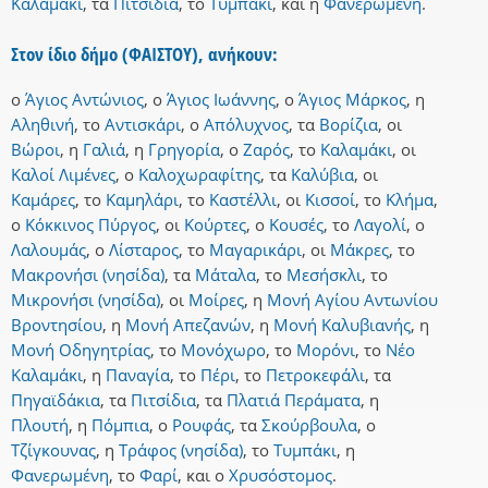
Καλαμάκι
,
τα
Πιτσίδια
,
το
Τυμπάκι
,
και
η
Φανερωμένη
.
Στον ίδιο δήμο (ΦΑΙΣΤΟΥ), ανήκουν:
ο
Άγιος Αντώνιος
,
ο
Άγιος Ιωάννης
,
ο
Άγιος Μάρκος
,
η
Αληθινή
,
το
Αντισκάρι
,
ο
Απόλυχνος
,
τα
Βορίζια
,
οι
Βώροι
,
η
Γαλιά
,
η
Γρηγορία
,
ο
Ζαρός
,
το
Καλαμάκι
,
οι
Καλοί Λιμένες
,
ο
Καλοχωραφίτης
,
τα
Καλύβια
,
οι
Καμάρες
,
το
Καμηλάρι
,
το
Καστέλλι
,
οι
Κισσοί
,
το
Κλήμα
,
ο
Κόκκινος Πύργος
,
οι
Κούρτες
,
ο
Κουσές
,
το
Λαγολί
,
ο
Λαλουμάς
,
ο
Λίσταρος
,
το
Μαγαρικάρι
,
οι
Μάκρες
,
το
Μακρονήσι (νησίδα)
,
τα
Μάταλα
,
το
Μεσήσκλι
,
το
Μικρονήσι (νησίδα)
,
οι
Μοίρες
,
η
Μονή Αγίου Αντωνίου
Βροντησίου
,
η
Μονή Απεζανών
,
η
Μονή Καλυβιανής
,
η
Μονή Οδηγητρίας
,
το
Μονόχωρο
,
το
Μορόνι
,
το
Νέο
Καλαμάκι
,
η
Παναγία
,
το
Πέρι
,
το
Πετροκεφάλι
,
τα
Πηγαϊδάκια
,
τα
Πιτσίδια
,
τα
Πλατιά Περάματα
,
η
Πλουτή
,
η
Πόμπια
,
ο
Ρουφάς
,
τα
Σκούρβουλα
,
ο
Τζίγκουνας
,
η
Τράφος (νησίδα)
,
το
Τυμπάκι
,
η
Φανερωμένη
,
το
Φαρί
,
και
ο
Χρυσόστομος
.