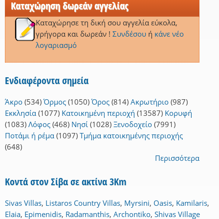
Καταχώρηση δωρεάν αγγελίας
Καταχώρησε τη δική σου αγγελία εύκολα,
γρήγορα και δωρεάν !
Συνδέσου
ή
κάνε νέο
λογαριασμό
Ενδιαφέροντα σημεία
Άκρο
(534)
Όρμος
(1050)
Όρος
(814)
Ακρωτήριο
(987)
Εκκλησία
(1077)
Κατοικημένη περιοχή
(13587)
Κορυφή
(1083)
Λόφος
(468)
Νησί
(1028)
Ξενοδοχείο
(7991)
Ποτάμι ή ρέμα
(1097)
Τμήμα κατοικημένης περιοχής
(648)
Περισσότερα
Κοντά στον Σίβα σε ακτίνα 3Km
Sivas Villas
,
Listaros Country Villas
,
Myrsini
,
Oasis
,
Kamilaris
,
Elaia
,
Epimenidis
,
Radamanthis
,
Archontiko
,
Shivas Village