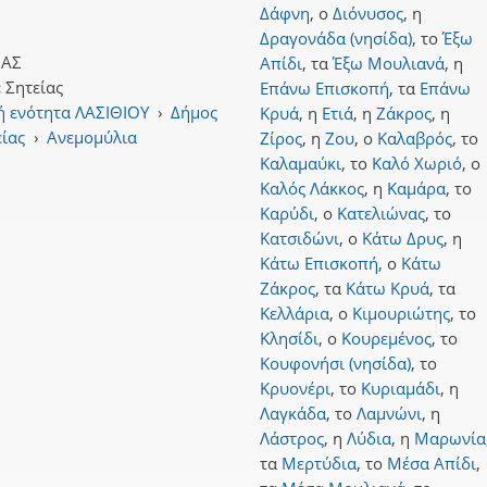
Δάφνη
,
ο
Διόνυσος
,
η
Δραγονάδα (νησίδα)
,
το
Έξω
ΙΑΣ
Απίδι
,
τα
Έξω Μουλιανά
,
η
:
Σητείας
Επάνω Επισκοπή
,
τα
Επάνω
ή ενότητα ΛΑΣΙΘΙΟΥ
›
Δήμος
Κρυά
,
η
Ετιά
,
η
Ζάκρος
,
η
είας
›
Ανεμομύλια
Ζίρος
,
η
Ζου
,
ο
Καλαβρός
,
το
Καλαμαύκι
,
το
Καλό Χωριό
,
ο
Καλός Λάκκος
,
η
Καμάρα
,
το
Καρύδι
,
ο
Κατελιώνας
,
το
Κατσιδώνι
,
ο
Κάτω Δρυς
,
η
Κάτω Επισκοπή
,
ο
Κάτω
Ζάκρος
,
τα
Κάτω Κρυά
,
τα
Κελλάρια
,
ο
Κιμουριώτης
,
το
Κλησίδι
,
ο
Κουρεμένος
,
το
Κουφονήσι (νησίδα)
,
το
Κρυονέρι
,
το
Κυριαμάδι
,
η
Λαγκάδα
,
το
Λαμνώνι
,
η
Λάστρος
,
η
Λύδια
,
η
Μαρωνία
τα
Μερτύδια
,
το
Μέσα Απίδι
,