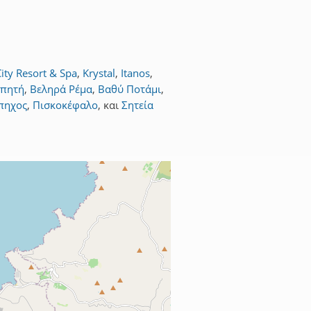
City Resort & Spa
,
Krystal
,
Itanos
,
υπητή
,
Βεληρά Ρέμα
,
Βαθύ Ποτάμι
,
πηχος
,
Πισκοκέφαλο
,
και
Σητεία