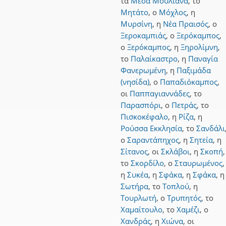
τα
Μέσα Μουλιανά
,
το
Μητάτο
,
ο
Μόχλος
,
η
Μυρσίνη
,
η
Νέα Πραισός
,
ο
Ξεροκαμπιάς
,
ο
Ξερόκαμπος
,
ο
Ξερόκαμπος
,
η
Ξηρολίμνη
,
το
Παλαίκαστρο
,
η
Παναγία
Φανερωμένη
,
η
Παξιμάδα
(νησίδα)
,
ο
Παπαδιόκαμπος
,
οι
Παππαγιαννάδες
,
το
Παρασπόρι
,
ο
Πετράς
,
το
Πισκοκέφαλο
,
η
Ρίζα
,
η
Ρούσσα Εκκλησία
,
το
Σανδάλι
ο
Σαραντάπηχος
,
η
Σητεία
,
η
Σίτανος
,
οι
Σκλάβοι
,
η
Σκοπή
,
το
Σκορδίλο
,
ο
Σταυρωμένος
,
η
Συκέα
,
η
Σφάκα
,
η
Σφάκα
,
η
Σωτήρα
,
το
Τοπλού
,
η
Τουρλωτή
,
ο
Τρυπητός
,
το
Χαμαίτουλο
,
το
Χαμέζι
,
ο
Χανδράς
,
η
Χιώνα
,
οι