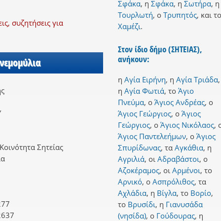
Σφάκα
,
η
Σφάκα
,
η
Σωτήρα
,
η
Τουρλωτή
,
ο
Τρυπητός
,
και
τ
ς, συζητήσεις για
Χαμέζι
.
Στον ίδιο δήμο (ΣΗΤΕΙΑΣ),
ανήκουν:
Ανεμομύλια
η
Αγία Ειρήνη
,
η
Αγία Τριάδα
,
ης
η
Αγία Φωτιά
,
το
Άγιο
Πνεύμα
,
ο
Άγιος Ανδρέας
,
ο
Υ
Άγιος Γεώργιος
,
ο
Άγιος
Γεώργιος
,
ο
Άγιος Νικόλαος
,
Άγιος Παντελεήμων
,
ο
Άγιος
Κοινότητα Σητείας
Σπυρίδωνας
,
τα
Αγκάθια
,
η
ια
Αγριλιά
,
οι
Αδραβάστοι
,
ο
Αζοκέραμος
,
οι
Αρμένοι
,
το
Αρνικό
,
ο
Ασπρόλιθος
,
τα
Αχλάδια
,
η
Βίγλα
,
το
Βορίο
,
277
το
Βρυσίδι
,
η
Γιανυσάδα
2637
(νησίδα)
,
ο
Γούδουρας
,
η