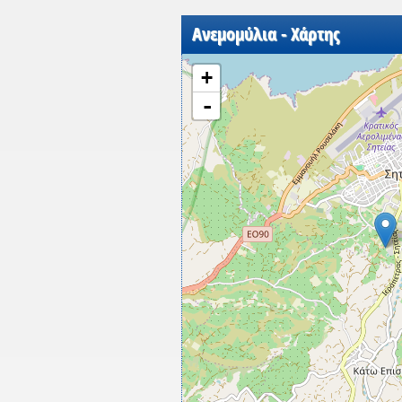
Ανεμομύλια - Χάρτης
+
-