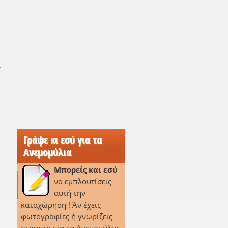
,
Γράψε κι εσύ για τα
Ανεμομύλια
Μπορείς και εσύ
να εμπλουτίσεις
αυτή την
καταχώρηση ! Άν έχεις
φωτογραφίες ή γνωρίζεις