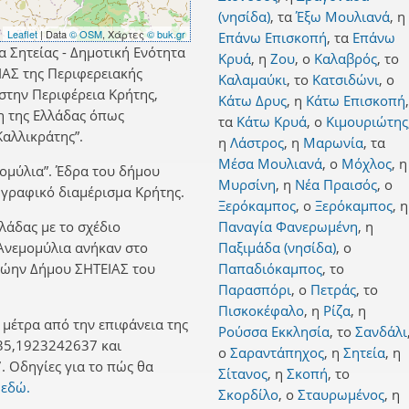
(νησίδα)
,
τα
Έξω Μουλιανά
,
η
Leaflet
| Data
© OSM
, Χάρτες
© buk.gr
Επάνω Επισκοπή
,
τα
Επάνω
α Σητείας - Δημοτική Ενότητα
Κρυά
,
η
Ζου
,
ο
Καλαβρός
,
το
ΙΑΣ της Περιφερειακής
Καλαμαύκι
,
το
Κατσιδώνι
,
ο
στην Περιφέρεια Κρήτης,
Κάτω Δρυς
,
η
Κάτω Επισκοπή
,
η της Ελλάδας όπως
τα
Κάτω Κρυά
,
ο
Κιμουριώτης
αλλικράτης”.
η
Λάστρος
,
η
Μαρωνία
,
τα
Μέσα Μουλιανά
,
ο
Μόχλος
,
η
μομύλια”. Έδρα του δήμου
Μυρσίνη
,
η
Νέα Πραισός
,
ο
εωγραφικό διαμέρισμα Κρήτης.
Ξερόκαμπος
,
ο
Ξερόκαμπος
,
η
λλάδας με το σχέδιο
Παναγία Φανερωμένη
,
η
 Ανεμομύλια ανήκαν στο
Παξιμάδα (νησίδα)
,
ο
πρώην Δήμου ΣΗΤΕΙΑΣ του
Παπαδιόκαμπος
,
το
Παρασπόρι
,
ο
Πετράς
,
το
Πισκοκέφαλο
,
η
Ρίζα
,
η
μέτρα από την επιφάνεια της
Ρούσσα Εκκλησία
,
το
Σανδάλι
35,1923242637 και
ο
Σαραντάπηχος
,
η
Σητεία
,
η
 Οδηγίες για το πώς θα
Σίτανος
,
η
Σκοπή
,
το
 εδώ.
Σκορδίλο
,
ο
Σταυρωμένος
,
η