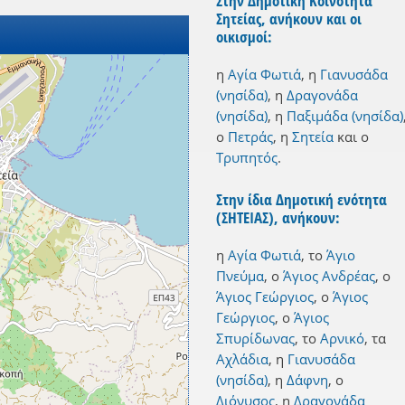
Στην Δημοτική Κοινότητα
Σητείας, ανήκουν και οι
οικισμοί:
η
Αγία Φωτιά
,
η
Γιανυσάδα
(νησίδα)
,
η
Δραγονάδα
(νησίδα)
,
η
Παξιμάδα (νησίδα)
ο
Πετράς
,
η
Σητεία
και
ο
Τρυπητός
.
Στην ίδια Δημοτική ενότητα
(ΣΗΤΕΙΑΣ), ανήκουν:
η
Αγία Φωτιά
,
το
Άγιο
Πνεύμα
,
ο
Άγιος Ανδρέας
,
ο
Άγιος Γεώργιος
,
ο
Άγιος
Γεώργιος
,
ο
Άγιος
Σπυρίδωνας
,
το
Αρνικό
,
τα
Αχλάδια
,
η
Γιανυσάδα
(νησίδα)
,
η
Δάφνη
,
ο
Διόνυσος
,
η
Δραγονάδα