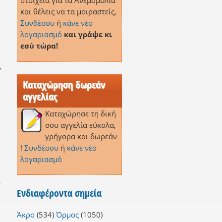
στοιχεία για τα Ανεμομύλια
και θέλεις να τα μοιραστείς,
Συνδέσου
ή
κάνε νέο
λογαριασμό
και γράψε κι
εσύ τώρα!
,
Καταχώρηση δωρεάν
αγγελίας
Καταχώρησε τη δική
σου αγγελία εύκολα,
γρήγορα και δωρεάν
!
Συνδέσου
ή
κάνε νέο
λογαριασμό
,
Ενδιαφέροντα σημεία
Άκρο
(534)
Όρμος
(1050)