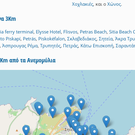
Χοχλακιές
,
και
ο
Χώνος
.
ίνα 3Km
tia ferry terminal
,
Elysse Hotel
,
Flisvos
,
Petras Beach
,
Sitia Beach 
to Piskapí
,
Petrás
,
Piskokéfalon
,
Σκλαβεδιάκος
,
Σητεία
,
Άκρα Τρ
,
Άσπρουγας Ρέμα
,
Τρυπητός
,
Πετράς
,
Κάτω Επισκοπή
,
Σαραντά
5Km από τα Ανεμομύλια