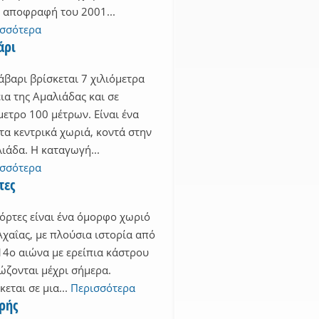
 αποφραφή του 2001...
ισσότερα
άρι
άβαρι βρίσκεται 7 χιλιόμετρα
ια της Αμαλιάδας και σε
ετρο 100 μέτρων. Είναι ένα
τα κεντρικά χωριά, κοντά στην
ιάδα. Η καταγωγή...
ισσότερα
τες
όρτες είναι ένα όμορφο χωριό
Αχαΐας, με πλούσια ιστορία από
14ο αιώνα με ερείπια κάστρου
ώζονται μέχρι σήμερα.
κεται σε μια...
Περισσότερα
ρής