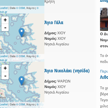
Κρήτη
ΙΑΛΕΙΑΣ filter
Leaflet
| Data
© OSM
, Χάρτες
©
buk.gr
+
Άγιο Γάλα
-
Δήμος:
ΧΙΟΥ
Ο Δι
Νομός:
ΧΙΟΥ
Νομ
Νησιά Αιγαίου
στο
Το ό
Leaflet
| Data
© OSM
, Χάρτες
©
buk.gr
πεδι
+
Άγιο Νικολάκι (νησίδα)
Περ
-
Λιθ
Δήμος:
ΨΑΡΩΝ
Νομός:
ΧΙΟΥ
Το χ
Νησιά Αιγαίου
βόρε
Τεγε
Leaflet
| Data
© OSM
, Χάρτες
©
χιλι
buk.gr