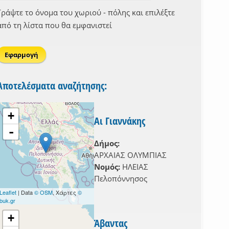
Γράψτε το όνομα του χωριού - πόλης και επιλέξτε
από τη λίστα που θα εμφανιστεί
Αποτελέσματα αναζήτησης:
+
Αι Γιαννάκης
-
Δήμος:
ΑΡΧΑΙΑΣ ΟΛΥΜΠΙΑΣ
Νομός:
ΗΛΕΙΑΣ
Πελοπόννησος
Leaflet
| Data
© OSM
, Χάρτες
©
buk.gr
+
Άβαντας