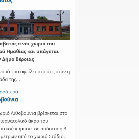
αβατός είναι χωριό του
ού Ημαθίας και υπάγεται
ν Δήμο Βέροιας
νομά του οφείλει στο ότι ,όταν η
άδα της...
ισσότερα
οβούνια
ωριό Λιθοβούνια βρίσκεται στο
ιοανατολικό άκρο του
ατικού κάμπου, σε απόσταση 3
ομέτρων από το χωριό Στάδιο.