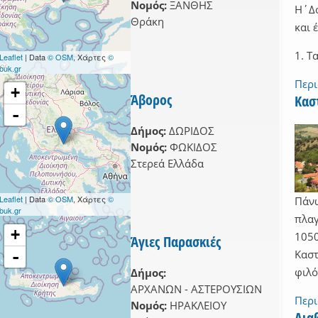
Νομός:
ΞΑΝΘΗΣ
Η΄Δο
Θράκη
και 
ΑΣ filter
1. Τα
 filter
Leaflet
| Data
© OSM
, Χάρτες
©
buk.gr
ΚΗΣ ΑΤΤΙΚΗΣ filter
Περ
+
ΡΓΟΛΙΔΑΣ filter
Άβορος
Κασ
-
ΑΔΙΑΣ filter
Δήμος:
ΔΩΡΙΔΟΣ
Νομός:
ΦΩΚΙΔΟΣ
Στερεά Ελλάδα
Leaflet
| Data
© OSM
, Χάρτες
©
Πάνω
buk.gr
πλαγ
+
1050
Άγιες Παρασκιές
ter
-
Καστ
ilter
φιλό
Δήμος:
ΑΦΩΝ filter
ΑΡΧΑΝΩΝ - ΑΣΤΕΡΟΥΣΙΩΝ
Περ
Νομός:
ΗΡΑΚΛΕΙΟΥ
ΝΙΟΥ filter
Δια