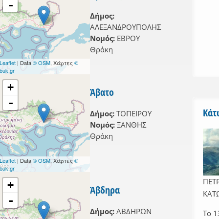
-
Δήμος:
ΑΛΕΞΑΝΔΡΟΥΠΟΛΗΣ
er
Νομός:
ΕΒΡΟΥ
filter
Θράκη
r
Leaflet
| Data
© OSM
, Χάρτες
©
buk.gr
ilter
+
er
Άβατο
lter
-
Κάτ
Δήμος:
ΤΟΠΕΙΡΟΥ
ς filter
Νομός:
ΞΑΝΘΗΣ
Θράκη
Leaflet
| Data
© OSM
, Χάρτες
©
buk.gr
ΠΕΤΡ
+
Άβδηρα
ΚΑΤ
-
 filter
Δήμος:
ΑΒΔΗΡΩΝ
Το 1
filter