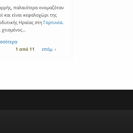
ρρής, παλαιότερα ονομαζόταν
ί και είναι κεφαλοχώρι της
οδυτικής Ηραίας στη
Γορτυνία
.
ι χτισμένος...
ισσότερα
1 από 11
επόμ. ›