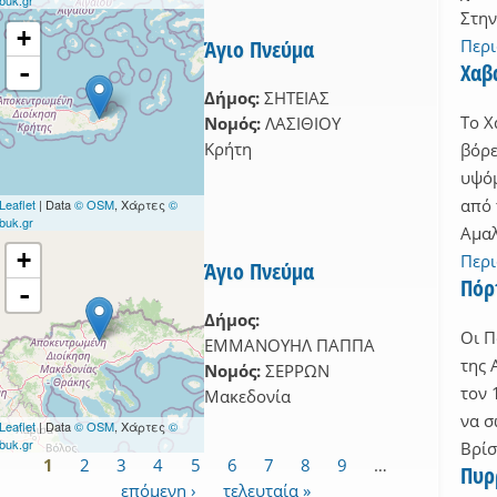
Στην
+
Άγιο Πνεύμα
Περ
-
Χαβ
Δήμος:
ΣΗΤΕΙΑΣ
Το Χ
Νομός:
ΛΑΣΙΘΙΟΥ
Κρήτη
βόρε
υψόμ
από 
Leaflet
| Data
© OSM
, Χάρτες
©
buk.gr
Αμαλ
+
Περ
Άγιο Πνεύμα
Πόρ
-
Δήμος:
Οι Π
ΕΜΜΑΝΟΥΗΛ ΠΑΠΠΑ
της 
Νομός:
ΣΕΡΡΩΝ
τον 
Μακεδονία
να σ
Leaflet
| Data
© OSM
, Χάρτες
©
buk.gr
Βρίσ
1
2
3
4
5
6
7
8
9
…
Πυρ
Σελίδες
επόμενη ›
τελευταία »