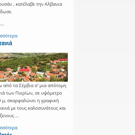
υσάν , κατέλαβε την Αλβανια
έδωσε.
...
ισσότερα
τανιά
 από τα Σέρβια σ' μια απότομη
ιά των Πιερίων, σε υψόμετρο
 μ, σκαρφαλώνει η γραφική
ανιά με τους καλοσυνάτους και
ξενους ...
ισσότερα
βατός