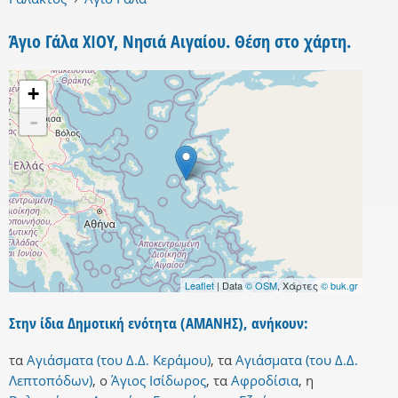
Άγιο Γάλα ΧΙΟΥ, Νησιά Αιγαίου. Θέση στο χάρτη.
+
-
Leaflet
| Data
© OSM
, Χάρτες
© buk.gr
Στην ίδια Δημοτική ενότητα (ΑΜΑΝΗΣ), ανήκουν:
τα
Αγιάσματα (του Δ.Δ. Κεράμου)
,
τα
Αγιάσματα (του Δ.Δ.
Λεπτοπόδων)
,
ο
Άγιος Ισίδωρος
,
τα
Αφροδίσια
,
η