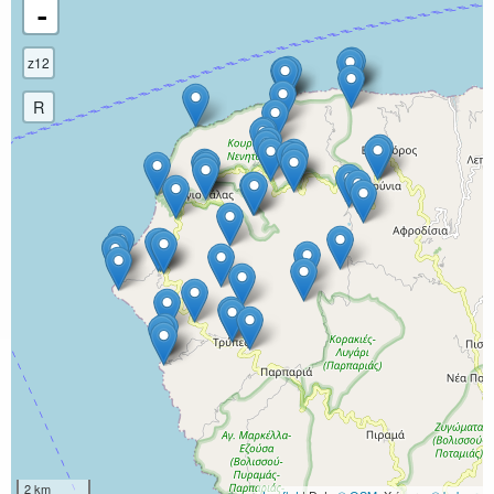
-
z12
R
2 km