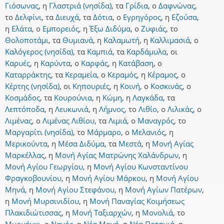
Γιόσωνας
,
η
Γλαστριά (νησίδα)
,
τα
Γρίδια
,
ο
Δαφνώνας
,
το
Δελφίνι
,
τα
Διευχά
,
τα
Δότια
,
ο
Εγρηγόρος
,
η
Εζούσα
,
η
Ελάτα
,
ο
Εμπορειός
,
η
Έξω Διδύμα
,
ο
Ζυφιάς
,
το
Θολοποτάμι
,
τα
Θυμιανά
,
η
Καλαμωτή
,
η
Καλλιμασιά
,
ο
Καλόγερος (νησίδα)
,
τα
Καμπιά
,
τα
Καρδάμυλα
,
οι
Καρυές
,
η
Καρύντα
,
ο
Καρφάς
,
η
Κατάβαση
,
ο
Καταρράκτης
,
τα
Κεραμεία
,
ο
Κεραμός
,
η
Κέραμος
,
ο
Κέρτης (νησίδα)
,
οι
Κηπουριές
,
η
Κοινή
,
ο
Κοσκινάς
,
ο
Κοσμάδος
,
τα
Κουρούνια
,
η
Κώμη
,
η
Λαγκάδα
,
τα
Λεπτόποδα
,
η
Λευκωνιά
,
η
Λήμνος
,
το
Λιθίο
,
ο
Λιλικάς
,
ο
Λιμένας
,
ο
Λιμένας Λιθίου
,
τα
Λιμιά
,
ο
Μαναγρός
,
το
Μαργαρίτι (νησίδα)
,
το
Μάρμαρο
,
ο
Μελανιός
,
η
Μερικούντα
,
η
Μέσα Διδύμα
,
τα
Μεστά
,
η
Μονή Αγίας
Μαρκέλλας
,
η
Μονή Αγίας Ματρώνης Χαλάνδρων
,
η
Μονή Αγίου Γεωργίου
,
η
Μονή Αγίου Κωνσταντίνου
Φραγκοβουνίου
,
η
Μονή Αγίου Μάρκου
,
η
Μονή Αγίου
Μηνά
,
η
Μονή Αγίου Στεφάνου
,
η
Μονή Αγίων Πατέρων
,
η
Μονή Μυρσινιδίου
,
η
Μονή Παναγίας Κοιμήσεως
Πλακιδιώτισσας
,
η
Μονή Ταξιαρχών
,
η
Μονολιά
,
το