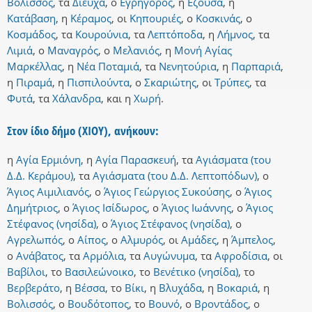
Βολισσός
,
τα
Διευχά
,
ο
Εγρηγόρος
,
η
Εζούσα
,
η
Κατάβαση
,
η
Κέραμος
,
οι
Κηπουριές
,
ο
Κοσκινάς
,
ο
Κοσμάδος
,
τα
Κουρούνια
,
τα
Λεπτόποδα
,
η
Λήμνος
,
τα
Λιμιά
,
ο
Μαναγρός
,
ο
Μελανιός
,
η
Μονή Αγίας
Μαρκέλλας
,
η
Νέα Ποταμιά
,
τα
Νενητούρια
,
η
Παρπαριά
,
η
Πιραμά
,
η
Πισπιλούντα
,
ο
Σκαριώτης
,
οι
Τρύπες
,
τα
Φυτά
,
τα
Χάλανδρα
,
και
η
Χωρή
.
Στον ίδιο δήμο (ΧΙΟΥ), ανήκουν:
η
Αγία Ερμιόνη
,
η
Αγία Παρασκευή
,
τα
Αγιάσματα (του
Δ.Δ. Κεράμου)
,
τα
Αγιάσματα (του Δ.Δ. Λεπτοπόδων)
,
ο
Άγιος Αιμιλιανός
,
ο
Άγιος Γεώργιος Συκούσης
,
ο
Άγιος
Δημήτριος
,
ο
Άγιος Ισίδωρος
,
ο
Άγιος Ιωάννης
,
ο
Άγιος
Στέφανος (νησίδα)
,
ο
Άγιος Στέφανος (νησίδα)
,
ο
Αγρελωπός
,
ο
Αίπος
,
ο
Αλμυρός
,
οι
Αμάδες
,
η
Άμπελος
,
ο
Ανάβατος
,
τα
Αρμόλια
,
τα
Αυγώνυμα
,
τα
Αφροδίσια
,
οι
Βαβίλοι
,
το
Βασιλεώνοικο
,
το
Βενέτικο (νησίδα)
,
το
Βερβεράτο
,
η
Βέσσα
,
το
Βίκι
,
η
Βλυχάδα
,
η
Βοκαριά
,
η
Βολισσός
,
ο
Βουδότοπος
,
το
Βουνό
,
ο
Βροντάδος
,
ο