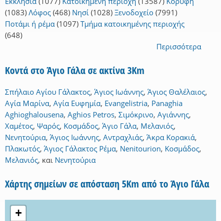
Εκκλησία
(1077)
Κατοικημένη περιοχή
(13587)
Κορυφή
(1083)
Λόφος
(468)
Νησί
(1028)
Ξενοδοχείο
(7991)
Ποτάμι ή ρέμα
(1097)
Τμήμα κατοικημένης περιοχής
(648)
Περισσότερα
Κοντά στο Άγιο Γάλα σε ακτίνα 3Km
Σπήλαιο Αγίου Γάλακτος
,
Άγιος Ιωάννης
,
Άγιος Θαλέλαιος
,
Αγία Μαρίνα
,
Αγία Ευφημία
,
Evangelistria
,
Panaghia
Aghioghalousena
,
Aghios Petros
,
Σιμόκρινο
,
Αγιάννης
,
Χαμέτος
,
Ψαρός
,
Κοσμάδος
,
Άγιο Γάλα
,
Μελανιός
,
Νενητούρια
,
Άγιος Ιωάννης
,
Αντραχλιάς
,
Άκρα Κορακιά
,
Πλακωτός
,
Άγιος Γάλακτος Ρέμα
,
Nenitourion
,
Κοσμάδος
,
Μελανιός
,
και
Νενητούρια
Χάρτης σημείων σε απόσταση 5Km από το Άγιο Γάλα
+