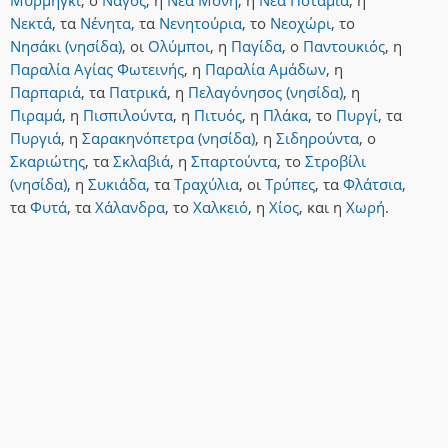
Μυρμήγκι
,
ο
Ναγός
,
η
Νέα Μονή
,
η
Νέα Ποταμιά
,
η
Νεκτά
,
τα
Νένητα
,
τα
Νενητούρια
,
το
Νεοχώρι
,
το
Νησάκι (νησίδα)
,
οι
Ολύμποι
,
η
Παγίδα
,
ο
Παντουκιός
,
η
Παραλία Αγίας Φωτεινής
,
η
Παραλία Αμάδων
,
η
Παρπαριά
,
τα
Πατρικά
,
η
Πελαγόνησος (νησίδα)
,
η
Πιραμά
,
η
Πισπιλούντα
,
η
Πιτυός
,
η
Πλάκα
,
το
Πυργί
,
τα
Πυργιά
,
η
Σαρακηνόπετρα (νησίδα)
,
η
Σιδηρούντα
,
ο
Σκαριώτης
,
τα
Σκλαβιά
,
η
Σπαρτούντα
,
το
Στροβίλι
(νησίδα)
,
η
Συκιάδα
,
τα
Τραχύλια
,
οι
Τρύπες
,
τα
Φλάτσια
,
τα
Φυτά
,
τα
Χάλανδρα
,
το
Χαλκειό
,
η
Χίος
,
και
η
Χωρή
.