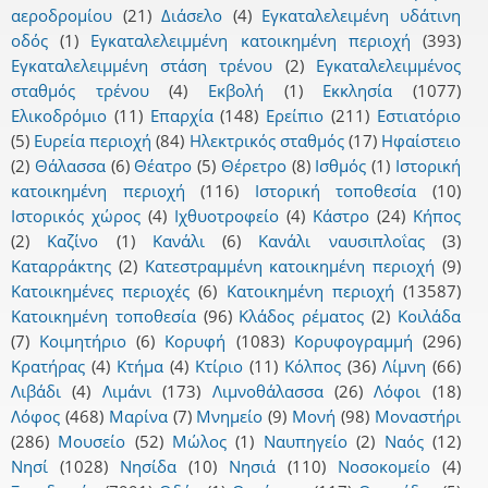
αεροδρομίου
(21)
Διάσελο
(4)
Εγκαταλελειμένη υδάτινη
οδός
(1)
Εγκαταλελειμμένη κατοικημένη περιοχή
(393)
Εγκαταλελειμμένη στάση τρένου
(2)
Εγκαταλελειμμένος
σταθμός τρένου
(4)
Εκβολή
(1)
Εκκλησία
(1077)
Ελικοδρόμιο
(11)
Επαρχία
(148)
Ερείπιο
(211)
Εστιατόριο
(5)
Ευρεία περιοχή
(84)
Ηλεκτρικός σταθμός
(17)
Ηφαίστειο
(2)
Θάλασσα
(6)
Θέατρο
(5)
Θέρετρο
(8)
Ισθμός
(1)
Ιστορική
κατοικημένη περιοχή
(116)
Ιστορική τοποθεσία
(10)
Ιστορικός χώρος
(4)
Ιχθυοτροφείο
(4)
Κάστρο
(24)
Κήπος
(2)
Καζίνο
(1)
Κανάλι
(6)
Κανάλι ναυσιπλοΐας
(3)
Καταρράκτης
(2)
Κατεστραμμένη κατοικημένη περιοχή
(9)
Κατοικημένες περιοχές
(6)
Κατοικημένη περιοχή
(13587)
Κατοικημένη τοποθεσία
(96)
Κλάδος ρέματος
(2)
Κοιλάδα
(7)
Κοιμητήριο
(6)
Κορυφή
(1083)
Κορυφογραμμή
(296)
Κρατήρας
(4)
Κτήμα
(4)
Κτίριο
(11)
Κόλπος
(36)
Λίμνη
(66)
Λιβάδι
(4)
Λιμάνι
(173)
Λιμνοθάλασσα
(26)
Λόφοι
(18)
Λόφος
(468)
Μαρίνα
(7)
Μνημείο
(9)
Μονή
(98)
Μοναστήρι
(286)
Μουσείο
(52)
Μώλος
(1)
Ναυπηγείο
(2)
Ναός
(12)
Νησί
(1028)
Νησίδα
(10)
Νησιά
(110)
Νοσοκομείο
(4)