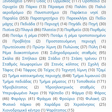
Ξενοδοχείο
(7991)
Οδός
(1)
Ορμίσκος
(117)
Οροπέδιο
(5)
Ορυχείο
(3)
Πάρκο
(13)
Πέρασμα
(16)
Παλάτι
(3)
Παλιό
αεροδρόμιο
(5)
Πανεπιστήμιο
(3)
Παράκτιο νησί
(3)
Παραλία
(353)
Παρατηρητήριο
(1)
Παρεκκλήσι
(2)
Πεδίο
μάχης
(1)
Πεδιάδα
(11)
Περιοχή
(14)
Πηγάδι
(5)
Πηγή
(30)
Πισίνα
(2)
Πλαγιά
(86)
Πλατεία
(13)
Πορθμείο
(33)
Πορθμός
(58)
Ποτάμι ή ρέμα
(1097)
Ποτάμι ή ρέμα τροποποιημένο
(3)
Προβλήτα
(2)
Προστατευόμενη περιοχή
(1)
Πρωτεύουσα
(1)
Πρώην λίμνη
(3)
Πυλώνας
(37)
Πύλη
(14)
Ρέμα διακοπτόμενο
(18)
Σιδηροδρομικός σταθμός
(95)
Σκάλα
(6)
Σπήλαιο
(28)
Στάδιο
(11)
Στάση τρένου
(11)
Σταθμός λεωφορείων
(3)
Στενός κόλπος
(1)
Σχολή
(5)
Τάφος
(14)
Τάφρος
(3)
Τείχος
(1)
Τεχνητή λίμνη
(10)
Τζαμί
(2)
Τμήμα κατοικημένης περιοχής
(648)
Τμήμα λιμανιού
(3)
Τμήμα πεδιάδας
(1)
Τμήμα ρέματος
(11)
Τοποθεσία
(171)
Υδροβιότοπος
(2)
Υδροηλεκτρικός σταθμός
(1)
Υπερυψωμένο Άκρο
(19)
Υψίπεδο
(1)
Φάρμα
(10)
Φάρος
(46)
Φαράγγι
(41)
Φράγμα
(4)
Φρούριο
(10)
Φυλακή
(2)
Φυσικό πάρκο
(4)
Χαράδρα
(2)
Χερσόνησος
(25)
Χιονοδρομικό κέντρο
(1)
Ψαρότοπος
(15)