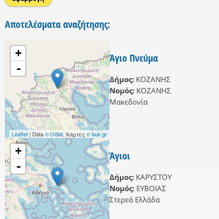
Αποτελέσματα αναζήτησης:
+
Άγιο Πνεύμα
-
Δήμος:
ΚΟΖΑΝΗΣ
Νομός:
ΚΟΖΑΝΗΣ
Μακεδονία
Leaflet
| Data
© OSM
, Χάρτες
© buk.gr
+
Άγιοι
-
Δήμος:
ΚΑΡΥΣΤΟΥ
Νομός:
ΕΥΒΟΙΑΣ
Στερεά Ελλάδα