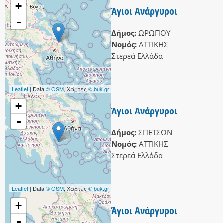
+
Άγιοι Ανάργυροι
-
Δήμος:
ΩΡΩΠΟΥ
Νομός:
ΑΤΤΙΚΗΣ
Στερεά Ελλάδα
Leaflet
| Data
© OSM
, Χάρτες
© buk.gr
+
Άγιοι Ανάργυροι
-
Δήμος:
ΣΠΕΤΣΩΝ
Νομός:
ΑΤΤΙΚΗΣ
Στερεά Ελλάδα
Leaflet
| Data
© OSM
, Χάρτες
© buk.gr
+
Άγιοι Ανάργυροι
-