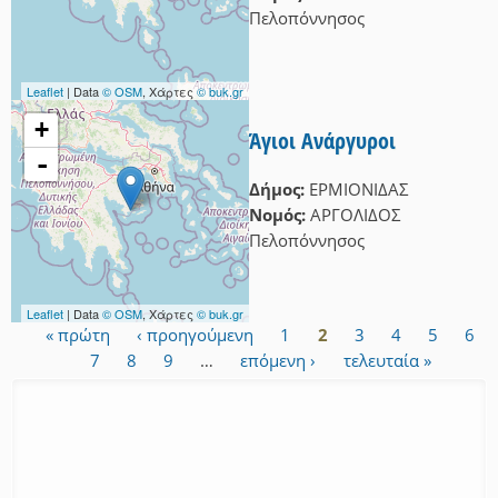
Πελοπόννησος
Leaflet
| Data
© OSM
, Χάρτες
© buk.gr
+
Άγιοι Ανάργυροι
-
Δήμος:
ΕΡΜΙΟΝΙΔΑΣ
Νομός:
ΑΡΓΟΛΙΔΟΣ
Πελοπόννησος
Leaflet
| Data
© OSM
, Χάρτες
© buk.gr
« πρώτη
‹ προηγούμενη
1
2
3
4
5
6
Σελίδες
7
8
9
…
επόμενη ›
τελευταία »