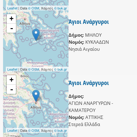
Leaflet
| Data
© OSM
, Χάρτες
© buk.gr
+
Άγιοι Ανάργυροι
-
Δήμος:
ΜΗΛΟΥ
Νομός:
ΚΥΚΛΑΔΩΝ
Νησιά Αιγαίου
Leaflet
| Data
© OSM
, Χάρτες
© buk.gr
+
Άγιοι Ανάργυροι
-
Δήμος:
ΑΓΙΩΝ ΑΝΑΡΓΥΡΩΝ -
ΚΑΜΑΤΕΡΟΥ
Νομός:
ΑΤΤΙΚΗΣ
Στερεά Ελλάδα
Leaflet
| Data
© OSM
, Χάρτες
© buk.gr