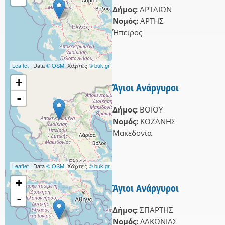
Δήμος:
ΑΡΤΑΙΩΝ
Νομός:
ΑΡΤΗΣ
Ήπειρος
Leaflet
| Data
© OSM
, Χάρτες
© buk.gr
+
Άγιοι Ανάργυροι
-
Δήμος:
ΒΟΪΟΥ
Νομός:
ΚΟΖΑΝΗΣ
Μακεδονία
Leaflet
| Data
© OSM
, Χάρτες
© buk.gr
+
Άγιοι Ανάργυροι
-
Δήμος:
ΣΠΑΡΤΗΣ
Νομός:
ΛΑΚΩΝΙΑΣ