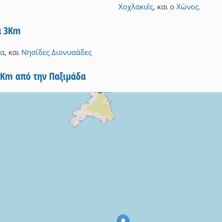
Χοχλακιές
,
και
ο
Χώνος
.
α 3Km
δα
,
και
Νησίδες Διονυσάδες
5Km από την Παξιμάδα