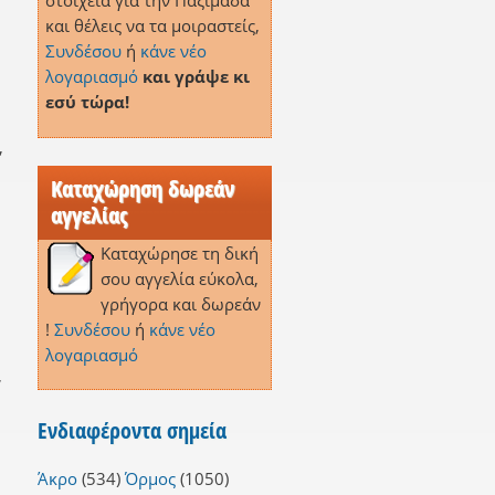
στοιχεία για την Παξιμάδα
και θέλεις να τα μοιραστείς,
Συνδέσου
ή
κάνε νέο
λογαριασμό
και γράψε κι
εσύ τώρα!
,
Καταχώρηση δωρεάν
αγγελίας
Καταχώρησε τη δική
σου αγγελία εύκολα,
γρήγορα και δωρεάν
!
Συνδέσου
ή
κάνε νέο
λογαριασμό
,
Ενδιαφέροντα σημεία
Άκρο
(534)
Όρμος
(1050)