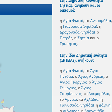
Στην Δημοτική Κοινότητα
Σητείας, ανήκουν και οι
οικισμοί:
η
Αγία Φωτιά
,
τα
Ανεμομύλια
,
η
Γιανυσάδα (νησίδα)
,
η
Δραγονάδα (νησίδα)
,
ο
Πετράς
,
η
Σητεία
και
ο
Τρυπητός
.
Στην ίδια Δημοτική ενότητα
(ΣΗΤΕΙΑΣ), ανήκουν:
η
Αγία Φωτιά
,
το
Άγιο
Πνεύμα
,
ο
Άγιος Ανδρέας
,
ο
Άγιος Γεώργιος
,
ο
Άγιος
Γεώργιος
,
ο
Άγιος
Σπυρίδωνας
,
τα
Ανεμομύλια
,
το
Αρνικό
,
τα
Αχλάδια
,
η
Γιανυσάδα (νησίδα)
,
η
Δάφνη
,
ο
Διόνυσος
,
η
Δραγονάδα