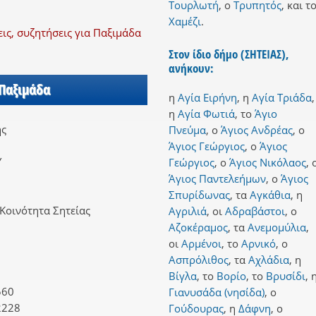
Τουρλωτή
,
ο
Τρυπητός
,
και
τ
Χαμέζι
.
ς, συζητήσεις για Παξιμάδα
Στον ίδιο δήμο (ΣΗΤΕΙΑΣ),
ανήκουν:
 Παξιμάδα
η
Αγία Ειρήνη
,
η
Αγία Τριάδα
,
η
Αγία Φωτιά
,
το
Άγιο
ης
Πνεύμα
,
ο
Άγιος Ανδρέας
,
ο
Άγιος Γεώργιος
,
ο
Άγιος
Υ
Γεώργιος
,
ο
Άγιος Νικόλαος
,
Άγιος Παντελεήμων
,
ο
Άγιος
Σπυρίδωνας
,
τα
Αγκάθια
,
η
Κοινότητα Σητείας
Αγριλιά
,
οι
Αδραβάστοι
,
ο
Αζοκέραμος
,
τα
Ανεμομύλια
,
οι
Αρμένοι
,
το
Αρνικό
,
ο
Ασπρόλιθος
,
τα
Αχλάδια
,
η
Βίγλα
,
το
Βορίο
,
το
Βρυσίδι
,
560
Γιανυσάδα (νησίδα)
,
ο
2228
Γούδουρας
,
η
Δάφνη
,
ο