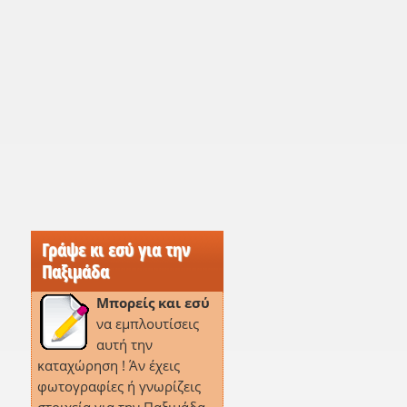
Γράψε κι εσύ για την
Παξιμάδα
Μπορείς και εσύ
να εμπλουτίσεις
αυτή την
καταχώρηση ! Άν έχεις
φωτογραφίες ή γνωρίζεις