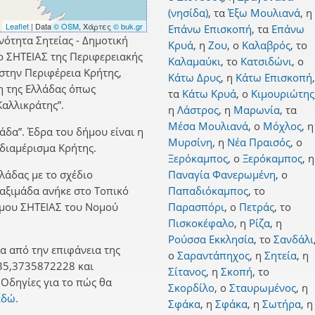
(νησίδα)
,
τα
Έξω Μουλιανά
,
η
Leaflet
| Data
© OSM
, Χάρτες
© buk.gr
Επάνω Επισκοπή
,
τα
Επάνω
νότητα Σητείας - Δημοτική
Κρυά
,
η
Ζου
,
ο
Καλαβρός
,
το
ο ΣΗΤΕΙΑΣ της Περιφερειακής
Καλαμαύκι
,
το
Κατσιδώνι
,
ο
στην Περιφέρεια Κρήτης,
Κάτω Δρυς
,
η
Κάτω Επισκοπή
,
η της Ελλάδας όπως
τα
Κάτω Κρυά
,
ο
Κιμουριώτης
αλλικράτης”.
η
Λάστρος
,
η
Μαρωνία
,
τα
Μέσα Μουλιανά
,
ο
Μόχλος
,
η
άδα”. Έδρα του δήμου είναι η
Μυρσίνη
,
η
Νέα Πραισός
,
ο
 διαμέρισμα Κρήτης.
Ξερόκαμπος
,
ο
Ξερόκαμπος
,
η
λλάδας με το σχέδιο
Παναγία Φανερωμένη
,
ο
Παξιμάδα ανήκε στο Τοπικό
Παπαδιόκαμπος
,
το
ήμου ΣΗΤΕΙΑΣ του Νομού
Παρασπόρι
,
ο
Πετράς
,
το
Πισκοκέφαλο
,
η
Ρίζα
,
η
Ρούσσα Εκκλησία
,
το
Σανδάλι
α από την επιφάνεια της
ο
Σαραντάπηχος
,
η
Σητεία
,
η
35,3735872228 και
Σίτανος
,
η
Σκοπή
,
το
Οδηγίες για το πώς θα
Σκορδίλο
,
ο
Σταυρωμένος
,
η
εδώ.
Σφάκα
,
η
Σφάκα
,
η
Σωτήρα
,
η