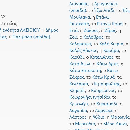
Διόνυσος
,
η
Δραγονάδα
(νησίδα)
,
το
Έξω Απίδι
,
τα
Έξ
ΙΑΣ
Μουλιανά
,
η
Επάνω
:
Σητείας
Επισκοπή
,
τα
Επάνω Κρυά
,
η
ή ενότητα ΛΑΣΙΘΙΟΥ
›
Δήμος
Ετιά
,
η
Ζάκρος
,
η
Ζίρος
,
η
είας
›
Παξιμάδα (νησίδα)
Ζου
,
ο
Καλαβρός
,
το
Καλαμαύκι
,
το
Καλό Χωριό
,
ο
Καλός Λάκκος
,
η
Καμάρα
,
το
Καρύδι
,
ο
Κατελιώνας
,
το
Κατσιδώνι
,
ο
Κάτω Δρυς
,
η
Κάτω Επισκοπή
,
ο
Κάτω
Ζάκρος
,
τα
Κάτω Κρυά
,
τα
Κελλάρια
,
ο
Κιμουριώτης
,
το
Κλησίδι
,
ο
Κουρεμένος
,
το
Κουφονήσι (νησίδα)
,
το
Κρυονέρι
,
το
Κυριαμάδι
,
η
Λαγκάδα
,
το
Λαμνώνι
,
η
Λάστρος
,
η
Λύδια
,
η
Μαρωνία
τα
Μερτύδια
,
το
Μέσα Απίδι
,