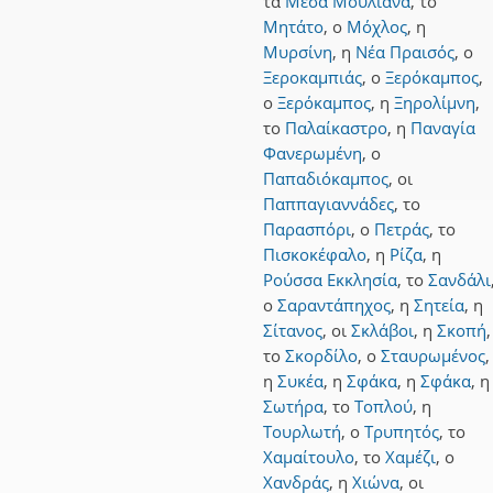
τα
Μέσα Μουλιανά
,
το
Μητάτο
,
ο
Μόχλος
,
η
Μυρσίνη
,
η
Νέα Πραισός
,
ο
Ξεροκαμπιάς
,
ο
Ξερόκαμπος
,
ο
Ξερόκαμπος
,
η
Ξηρολίμνη
,
το
Παλαίκαστρο
,
η
Παναγία
Φανερωμένη
,
ο
Παπαδιόκαμπος
,
οι
Παππαγιαννάδες
,
το
Παρασπόρι
,
ο
Πετράς
,
το
Πισκοκέφαλο
,
η
Ρίζα
,
η
Ρούσσα Εκκλησία
,
το
Σανδάλι
ο
Σαραντάπηχος
,
η
Σητεία
,
η
Σίτανος
,
οι
Σκλάβοι
,
η
Σκοπή
,
το
Σκορδίλο
,
ο
Σταυρωμένος
,
η
Συκέα
,
η
Σφάκα
,
η
Σφάκα
,
η
Σωτήρα
,
το
Τοπλού
,
η
Τουρλωτή
,
ο
Τρυπητός
,
το
Χαμαίτουλο
,
το
Χαμέζι
,
ο
Χανδράς
,
η
Χιώνα
,
οι