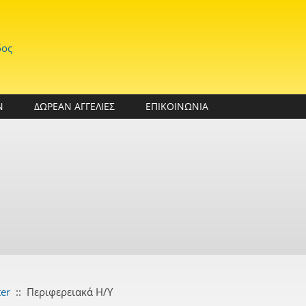
δος
Ν
ΔΩΡΕΑΝ ΑΓΓΕΛΙΕΣ
ΕΠΙΚΟΙΝΩΝΙΑ
er
::
Περιφερειακά Η/Υ