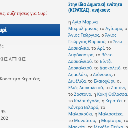
Στην ίδια Δημοτική ενότητα
(ΚΕΡΑΤΕΑΣ), ανήκουν:
ς, συζητήσεις για Συρί
η
Αγία Μαρίνα
Μικρολίμανου
,
το
Αγίασμα
,
ο
υρί
Άγιος Γεώργιος
,
ο
Άγιος
Γεώργιος Θορικού
,
το
Άνω
ής
Δασκαλειό
,
το
Αρί
,
το
Αυρόκαστρο
,
το
Βένιο
ΚΗΣ ΑΤΤΙΚΗΣ
Δασκαλειού
,
το
Βίντζι
Δασκαλειού
,
το
Δασκαλειό
,
το
Δημολάκι
,
ο
Διόνυσος
,
η
Κοινότητα Κερατέας
Διψέλιζα
,
το
Ελαιοχώρι
,
οι
Ελιές Δασκαλειού
,
το
Ζαπάνι
,
το
Ζάστανο
,
η
Κακή Θάλασσα
,
το
Καλοπήγαδο
,
η
Κερατέα
,
η
Κόντρα Βιλαρά
,
το
795
Μαλιακούκι
,
η
Μαλιαστέκα
,
7202
το
Μανούτσο
,
η
Μαρίστρα
,
τ
Μαρκάτι
,
τα
Μεγάλα Πεύκα
,
η