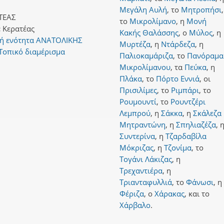
Μεγάλη Αυλή
,
το
Μητροπήσι
,
ΤΕΑΣ
το
Μικρολίμανο
,
η
Μονή
:
Κερατέας
Κακής Θαλάσσης
,
ο
Μύλος
,
η
κή ενότητα ΑΝΑΤΟΛΙΚΗΣ
Μυρτέζα
,
η
Ντάρδεζα
,
η
Τοπικό διαμέρισμα
Παλιοκαμάριζα
,
το
Πανόραμα
Μικρολίμανου
,
τα
Πεύκα
,
η
Πλάκα
,
το
Πόρτο Εννιά
,
οι
Πρισιλίμες
,
το
Ριμπάρι
,
το
Ρουμουντί
,
το
Ρουντζέρι
Λεμπρού
,
η
Σάκκα
,
η
Σκάλεζα
Μητραντώνη
,
η
Σπηλιαζέζα
,
Συντερίνα
,
η
Τζαρδαβίλα
Μόκριζας
,
η
Τζονίμα
,
το
Τογάνι Λάκιζας
,
η
Τρεχαντιέρα
,
η
Τριανταφυλλιά
,
το
Φάνωσι
,
η
Φέριζα
,
ο
Χάρακας
,
και
το
Χάρβαλο
.