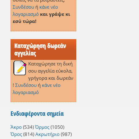
Συνδέσου
ή
κάνε νέο
λογαριασμό
και γράψε κι
εσύ τώρα!
Καταχώρηση δωρεάν
αγγελίας
Καταχώρησε τη δική
σου αγγελία εύκολα,
γρήγορα και δωρεάν
η
!
Συνδέσου
ή
κάνε νέο
λογαριασμό
Ενδιαφέροντα σημεία
Άκρο
(534)
Όρμος
(1050)
Όρος
(814)
Ακρωτήριο
(987)