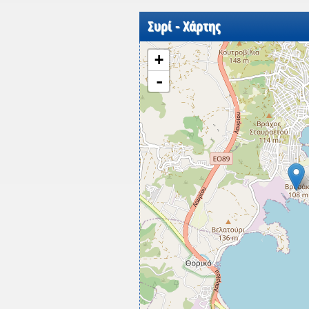
Συρί - Χάρτης
+
-