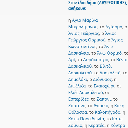
Στον ίδιο δήμο (ΛΑΥΡΕΩΤΙΚΗΣ),
ανήκουν:
η
Αγία Μαρίνα
Μικρολίμανου
,
το
Αγίασμα
,
ο
Άγιος Γεώργιος
,
ο
Άγιος
Γεώργιος Θορικού
,
ο
Άγιος
Κωνσταντίνος
,
το
Άνω
Δασκαλειό
,
το
Άνω Θορικό
,
τ
Αρί
,
το
Αυρόκαστρο
,
το
Βένιο
Δασκαλειού
,
το
Βίντζι
Δασκαλειού
,
το
Δασκαλειό
,
το
Δημολάκι
,
ο
Διόνυσος
,
η
Διψέλιζα
,
το
Ελαιοχώρι
,
οι
Ελιές Δασκαλειού
,
οι
Εσπερίδες
,
το
Ζαπάνι
,
το
Ζάστανο
,
το
Θορικό
,
η
Κακή
Θάλασσα
,
το
Καλοπήγαδο
,
η
Κάτω Ποσειδωνία
,
το
Κάτω
Σούνιο
,
η
Κερατέα
,
η
Κόντρα