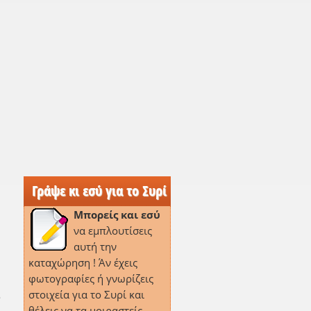
Γράψε κι εσύ για το Συρί
Μπορείς και εσύ
να εμπλουτίσεις
αυτή την
καταχώρηση ! Άν έχεις
φωτογραφίες ή γνωρίζεις
στοιχεία για το Συρί και
ο
θέλεις να τα μοιραστείς,