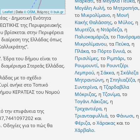
Μαρκάτι
,
τα
Μεγάλα Πεύκα
,
η
Μεγάλη Αυλή
,
το
Μητροπήσι
,
Leaflet
| Data
© OSM
, Χάρτες
© buk.gr
το
Μικρολίμανο
,
η
Μονή
έας - Δημοτική Ενότητα
Κακής Θαλάσσης
,
ο
Μύλος
,
η
ΡΕΩΤΙΚΗΣ της Περιφερειακής
Μυρτέζα
,
η
Ντάρδεζα
,
η
 βρίσκεται στην Περιφέρεια
Παλιοκαμάριζα
,
το
Πανόραμα
ή διαίρεση της Ελλάδας όπως
Μικρολίμανου
,
τα
Πεύκα
,
η
αλλικράτης”.
Πλάκα
,
το
Πόρτο Εννιά
,
οι
Πρισιλίμες
,
το
Ριμπάρι
,
το
”. Έδρα του δήμου είναι το
Ρουμουντί
,
το
Ρουντζέρι
 διαμέρισμα Στερεάς Ελλάδας.
Λεμπρού
,
η
Σάκκα
,
η
Σκάλεζα
λλάδας με το σχέδιο
Μητραντώνη
,
η
Σπηλιαζέζα
,
 Συρί ανήκε στο Τοπικό
Συντερίνα
,
η
Τζαρδαβίλα
 Δήμου ΚΕΡΑΤΕΑΣ του Νομού
Μόκριζας
,
η
Τζονίμα
,
το
Τογάνι Λάκιζας
,
η
Τρεχαντιέρα
,
η
ό την επιφάνεια της
Τριανταφυλλιά
,
το
Φάνωσι
,
η
37,7441097202 και
Φέριζα
,
ο
Χάρακας
και
το
 Οδηγίες για το πώς θα
Χάρβαλο
.