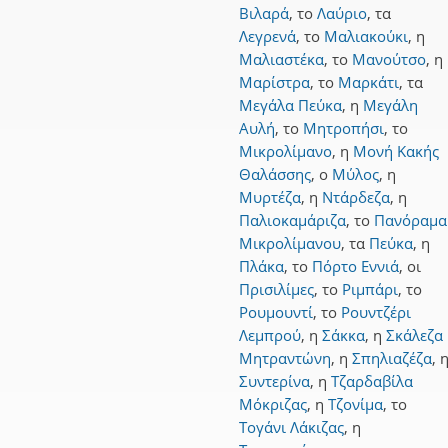
Βιλαρά
,
το
Λαύριο
,
τα
Λεγρενά
,
το
Μαλιακούκι
,
η
Μαλιαστέκα
,
το
Μανούτσο
,
η
Μαρίστρα
,
το
Μαρκάτι
,
τα
Μεγάλα Πεύκα
,
η
Μεγάλη
Αυλή
,
το
Μητροπήσι
,
το
Μικρολίμανο
,
η
Μονή Κακής
Θαλάσσης
,
ο
Μύλος
,
η
Μυρτέζα
,
η
Ντάρδεζα
,
η
Παλιοκαμάριζα
,
το
Πανόραμα
Μικρολίμανου
,
τα
Πεύκα
,
η
Πλάκα
,
το
Πόρτο Εννιά
,
οι
Πρισιλίμες
,
το
Ριμπάρι
,
το
Ρουμουντί
,
το
Ρουντζέρι
Λεμπρού
,
η
Σάκκα
,
η
Σκάλεζα
Μητραντώνη
,
η
Σπηλιαζέζα
,
Συντερίνα
,
η
Τζαρδαβίλα
Μόκριζας
,
η
Τζονίμα
,
το
Τογάνι Λάκιζας
,
η