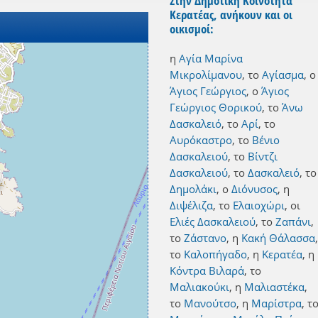
Στην Δημοτική Κοινότητα
Κερατέας, ανήκουν και οι
οικισμοί:
η
Αγία Μαρίνα
Μικρολίμανου
,
το
Αγίασμα
,
ο
Άγιος Γεώργιος
,
ο
Άγιος
Γεώργιος Θορικού
,
το
Άνω
Δασκαλειό
,
το
Αρί
,
το
Αυρόκαστρο
,
το
Βένιο
Δασκαλειού
,
το
Βίντζι
Δασκαλειού
,
το
Δασκαλειό
,
το
Δημολάκι
,
ο
Διόνυσος
,
η
Διψέλιζα
,
το
Ελαιοχώρι
,
οι
Ελιές Δασκαλειού
,
το
Ζαπάνι
,
το
Ζάστανο
,
η
Κακή Θάλασσα
,
το
Καλοπήγαδο
,
η
Κερατέα
,
η
Κόντρα Βιλαρά
,
το
Μαλιακούκι
,
η
Μαλιαστέκα
,
το
Μανούτσο
,
η
Μαρίστρα
,
τ