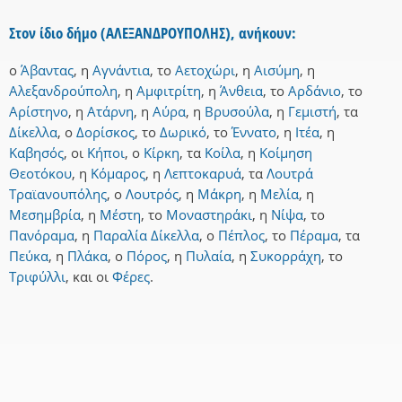
Στον ίδιο δήμο (ΑΛΕΞΑΝΔΡΟΥΠΟΛΗΣ), ανήκουν:
ο
Άβαντας
,
η
Αγνάντια
,
το
Αετοχώρι
,
η
Αισύμη
,
η
Αλεξανδρούπολη
,
η
Αμφιτρίτη
,
η
Άνθεια
,
το
Αρδάνιο
,
το
Αρίστηνο
,
η
Ατάρνη
,
η
Αύρα
,
η
Βρυσούλα
,
η
Γεμιστή
,
τα
Δίκελλα
,
ο
Δορίσκος
,
το
Δωρικό
,
το
Έννατο
,
η
Ιτέα
,
η
Καβησός
,
οι
Κήποι
,
ο
Κίρκη
,
τα
Κοίλα
,
η
Κοίμηση
Θεοτόκου
,
η
Κόμαρος
,
η
Λεπτοκαρυά
,
τα
Λουτρά
Τραϊανουπόλης
,
ο
Λουτρός
,
η
Μάκρη
,
η
Μελία
,
η
Μεσημβρία
,
η
Μέστη
,
το
Μοναστηράκι
,
η
Νίψα
,
το
Πανόραμα
,
η
Παραλία Δίκελλα
,
ο
Πέπλος
,
το
Πέραμα
,
τα
Πεύκα
,
η
Πλάκα
,
ο
Πόρος
,
η
Πυλαία
,
η
Συκορράχη
,
το
Τριφύλλι
,
και
οι
Φέρες
.