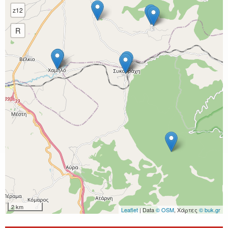
z12
R
2 km
Leaflet
| Data
© OSM
, Χάρτες
© buk.gr