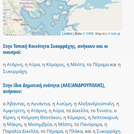
Leaflet
| Data
© OSM
, Χάρτες
© buk.gr
Στην Τοπική Κοινότητα Συκορράχης, ανήκουν και οι
οικισμοί:
η
Ατάρνη
,
η
Αύρα
,
η
Κόμαρος
,
η
Μέστη
,
το
Πέραμα
και
η
Συκορράχη
.
Στην ίδια Δημοτική ενότητα (ΑΛΕΞΑΝΔΡΟΥΠΟΛΗΣ),
ανήκουν:
ο
Άβαντας
,
η
Αγνάντια
,
η
Αισύμη
,
η
Αλεξανδρούπολη
,
η
Αμφιτρίτη
,
η
Ατάρνη
,
η
Αύρα
,
τα
Δίκελλα
,
το
Έννατο
,
ο
Κίρκη
,
η
Κοίμηση Θεοτόκου
,
η
Κόμαρος
,
η
Λεπτοκαρυά
,
η
Μάκρη
,
η
Μεσημβρία
,
η
Μέστη
,
το
Πανόραμα
,
η
Παραλία Δίκελλα
,
το
Πέραμα
,
η
Πλάκα
,
και
η
Συκορράχη
.