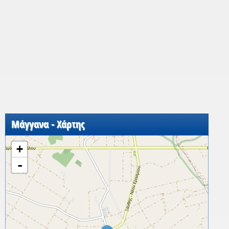
Μάγγανα - Χάρτης
+
-