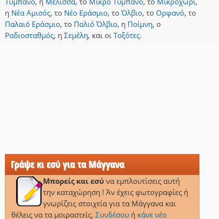
Τύμπανο
,
η
Μέλισσα
,
το
Μικρό Τύμπανο
,
το
Μικροχώρι
,
η
Νέα Αμισός
,
το
Νέο Εράσμιο
,
το
Όλβιο
,
το
Ορφανό
,
το
Παλαιό Εράσμιο
,
το
Παλιό Όλβιο
,
η
Ποίμνη
,
ο
Ραδιοσταθμός
,
η
Σεμέλη
,
και
οι
Τοξότες
.
Γράψε κι εσύ για τα Μάγγανα
Μπορείς και εσύ
να εμπλουτίσεις αυτή
την καταχώρηση ! Άν έχεις φωτογραφίες ή
γνωρίζεις στοιχεία για τα Μάγγανα και
θέλεις να τα μοιραστείς,
Συνδέσου
ή
κάνε νέο