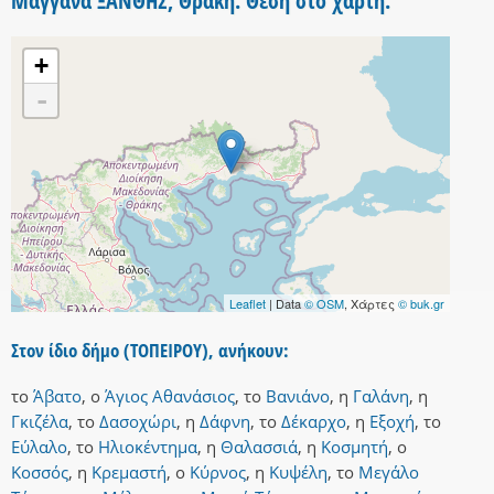
Μάγγανα ΞΑΝΘΗΣ, Θράκη. Θέση στο χάρτη.
+
-
Leaflet
| Data
© OSM
, Χάρτες
© buk.gr
Στον ίδιο δήμο (ΤΟΠΕΙΡΟΥ), ανήκουν:
το
Άβατο
,
ο
Άγιος Αθανάσιος
,
το
Βανιάνο
,
η
Γαλάνη
,
η
Γκιζέλα
,
το
Δασοχώρι
,
η
Δάφνη
,
το
Δέκαρχο
,
η
Εξοχή
,
το
Εύλαλο
,
το
Ηλιοκέντημα
,
η
Θαλασσιά
,
η
Κοσμητή
,
ο
Κοσσός
,
η
Κρεμαστή
,
ο
Κύρνος
,
η
Κυψέλη
,
το
Μεγάλο