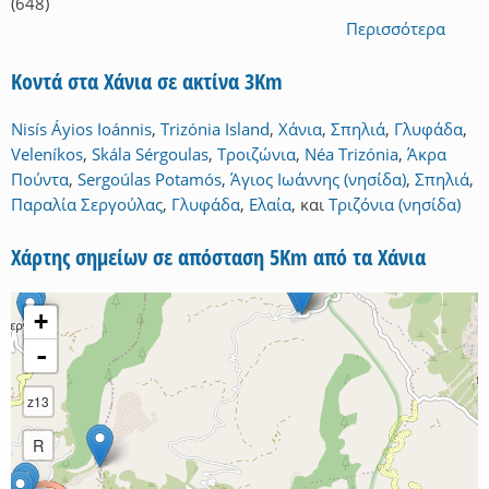
(648)
Περισσότερα
Κοντά στα Χάνια σε ακτίνα 3Km
Nisís Áyios Ioánnis
,
Trizónia Island
,
Χάνια
,
Σπηλιά
,
Γλυφάδα
,
Veleníkos
,
Skála Sérgoulas
,
Τροιζώνια
,
Néa Trizónia
,
Άκρα
Πούντα
,
Sergoúlas Potamós
,
Άγιος Ιωάννης (νησίδα)
,
Σπηλιά
,
Παραλία Σεργούλας
,
Γλυφάδα
,
Ελαία
,
και
Τριζόνια (νησίδα)
Χάρτης σημείων σε απόσταση 5Km από τα Χάνια
+
-
z13
R