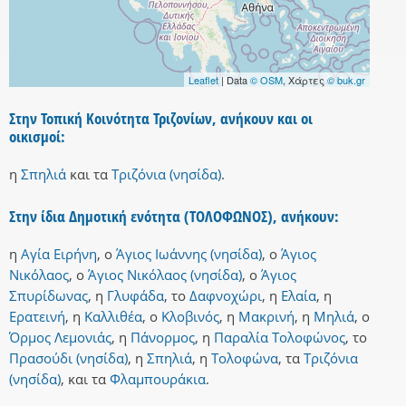
Leaflet
| Data
© OSM
, Χάρτες
© buk.gr
Στην Τοπική Κοινότητα Τριζονίων, ανήκουν και οι
οικισμοί:
η
Σπηλιά
και
τα
Τριζόνια (νησίδα)
.
Στην ίδια Δημοτική ενότητα (ΤΟΛΟΦΩΝΟΣ), ανήκουν:
η
Αγία Ειρήνη
,
ο
Άγιος Ιωάννης (νησίδα)
,
ο
Άγιος
Νικόλαος
,
ο
Άγιος Νικόλαος (νησίδα)
,
ο
Άγιος
Σπυρίδωνας
,
η
Γλυφάδα
,
το
Δαφνοχώρι
,
η
Ελαία
,
η
Ερατεινή
,
η
Καλλιθέα
,
ο
Κλοβινός
,
η
Μακρινή
,
η
Μηλιά
,
ο
Όρμος Λεμονιάς
,
η
Πάνορμος
,
η
Παραλία Τολοφώνος
,
το
Πρασούδι (νησίδα)
,
η
Σπηλιά
,
η
Τολοφώνα
,
τα
Τριζόνια
(νησίδα)
,
και
τα
Φλαμπουράκια
.