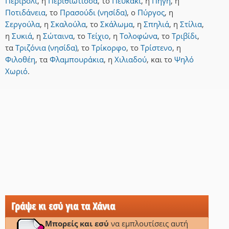
Περιβόλι
,
η
Περιθιώτισσα
,
το
Πευκάκι
,
η
Πηγή
,
η
Ποτιδάνεια
,
το
Πρασούδι (νησίδα)
,
ο
Πύργος
,
η
Σεργούλα
,
η
Σκαλούλα
,
το
Σκάλωμα
,
η
Σπηλιά
,
η
Στίλια
,
η
Συκιά
,
η
Σώταινα
,
το
Τείχιο
,
η
Τολοφώνα
,
το
Τριβίδι
,
τα
Τριζόνια (νησίδα)
,
το
Τρίκορφο
,
το
Τρίστενο
,
η
Φιλοθέη
,
τα
Φλαμπουράκια
,
η
Χιλιαδού
,
και
το
Ψηλό
Χωριό
.
Γράψε κι εσύ για τα Χάνια
Μπορείς και εσύ
να εμπλουτίσεις αυτή