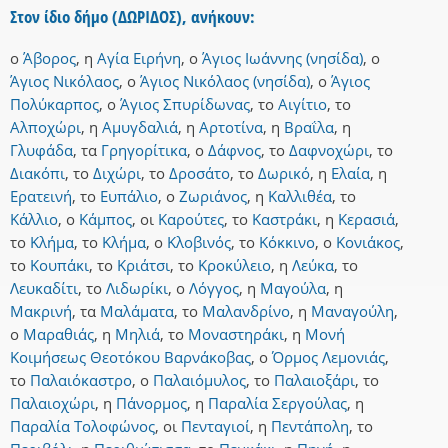
Στον ίδιο δήμο (ΔΩΡΙΔΟΣ), ανήκουν:
ο
Άβορος
,
η
Αγία Ειρήνη
,
ο
Άγιος Ιωάννης (νησίδα)
,
ο
Άγιος Νικόλαος
,
ο
Άγιος Νικόλαος (νησίδα)
,
ο
Άγιος
Πολύκαρπος
,
ο
Άγιος Σπυρίδωνας
,
το
Αιγίτιο
,
το
Αλποχώρι
,
η
Αμυγδαλιά
,
η
Αρτοτίνα
,
η
Βραΐλα
,
η
Γλυφάδα
,
τα
Γρηγορίτικα
,
ο
Δάφνος
,
το
Δαφνοχώρι
,
το
Διακόπι
,
το
Διχώρι
,
το
Δροσάτο
,
το
Δωρικό
,
η
Ελαία
,
η
Ερατεινή
,
το
Ευπάλιο
,
ο
Ζωριάνος
,
η
Καλλιθέα
,
το
Κάλλιο
,
ο
Κάμπος
,
οι
Καρούτες
,
το
Καστράκι
,
η
Κερασιά
,
το
Κλήμα
,
το
Κλήμα
,
ο
Κλοβινός
,
το
Κόκκινο
,
ο
Κονιάκος
,
το
Κουπάκι
,
το
Κριάτσι
,
το
Κροκύλειο
,
η
Λεύκα
,
το
Λευκαδίτι
,
το
Λιδωρίκι
,
ο
Λόγγος
,
η
Μαγούλα
,
η
Μακρινή
,
τα
Μαλάματα
,
το
Μαλανδρίνο
,
η
Μαναγούλη
,
ο
Μαραθιάς
,
η
Μηλιά
,
το
Μοναστηράκι
,
η
Μονή
Κοιμήσεως Θεοτόκου Βαρνάκοβας
,
ο
Όρμος Λεμονιάς
,
το
Παλαιόκαστρο
,
ο
Παλαιόμυλος
,
το
Παλαιοξάρι
,
το
Παλαιοχώρι
,
η
Πάνορμος
,
η
Παραλία Σεργούλας
,
η
Παραλία Τολοφώνος
,
οι
Πενταγιοί
,
η
Πεντάπολη
,
το