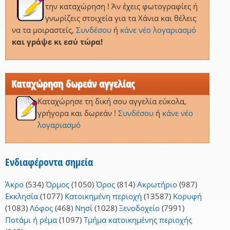
την καταχώρηση ! Άν έχεις φωτογραφίες ή
γνωρίζεις στοιχεία για τα Χάνια και θέλεις
να τα μοιραστείς,
Συνδέσου
ή
κάνε νέο λογαριασμό
και γράψε κι εσύ τώρα!
Καταχώρηση δωρεάν αγγελίας
Καταχώρησε τη δική σου αγγελία εύκολα,
γρήγορα και δωρεάν !
Συνδέσου
ή
κάνε νέο
λογαριασμό
Ενδιαφέροντα σημεία
Άκρο
(534)
Όρμος
(1050)
Όρος
(814)
Ακρωτήριο
(987)
Εκκλησία
(1077)
Κατοικημένη περιοχή
(13587)
Κορυφή
(1083)
Λόφος
(468)
Νησί
(1028)
Ξενοδοχείο
(7991)
Ποτάμι ή ρέμα
(1097)
Τμήμα κατοικημένης περιοχής