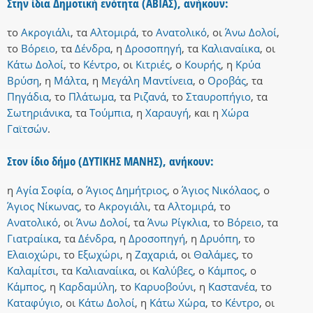
Στην ίδια Δημοτική ενότητα (ΑΒΙΑΣ), ανήκουν:
το
Ακρογιάλι
,
τα
Αλτομιρά
,
το
Ανατολικό
,
οι
Άνω Δολοί
,
το
Βόρειο
,
τα
Δένδρα
,
η
Δροσοπηγή
,
τα
Καλιαναίικα
,
οι
Κάτω Δολοί
,
το
Κέντρο
,
οι
Κιτριές
,
ο
Κουρής
,
η
Κρύα
Βρύση
,
η
Μάλτα
,
η
Μεγάλη Μαντίνεια
,
ο
Οροβάς
,
τα
Πηγάδια
,
το
Πλάτωμα
,
τα
Ριζανά
,
το
Σταυροπήγιο
,
τα
Σωτηριάνικα
,
τα
Τούμπια
,
η
Χαραυγή
,
και
η
Χώρα
Γαϊτσών
.
Στον ίδιο δήμο (ΔΥΤΙΚΗΣ ΜΑΝΗΣ), ανήκουν:
η
Αγία Σοφία
,
ο
Άγιος Δημήτριος
,
ο
Άγιος Νικόλαος
,
ο
Άγιος Νίκωνας
,
το
Ακρογιάλι
,
τα
Αλτομιρά
,
το
Ανατολικό
,
οι
Άνω Δολοί
,
τα
Άνω Ρίγκλια
,
το
Βόρειο
,
τα
Γιατραίικα
,
τα
Δένδρα
,
η
Δροσοπηγή
,
η
Δρυόπη
,
το
Ελαιοχώρι
,
το
Εξωχώρι
,
η
Ζαχαριά
,
οι
Θαλάμες
,
το
Καλαμίτσι
,
τα
Καλιαναίικα
,
οι
Καλύβες
,
ο
Κάμπος
,
ο
Κάμπος
,
η
Καρδαμύλη
,
το
Καρυοβούνι
,
η
Καστανέα
,
το
Καταφύγιο
,
οι
Κάτω Δολοί
,
η
Κάτω Χώρα
,
το
Κέντρο
,
οι