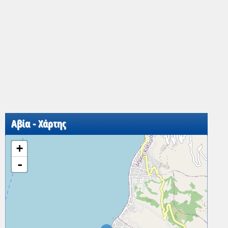
Αβία - Χάρτης
+
-