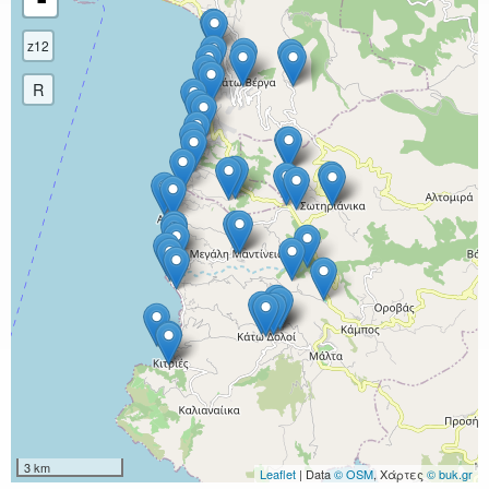
-
z12
R
3 km
Leaflet
| Data
© OSM
, Χάρτες
© buk.gr