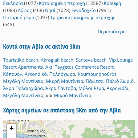
Εκκλησία
(1077)
Κατοικημένη περιοχή
(13587)
Κορυφή
(1083)
Λόφος
(468)
Νησί
(1028)
Ξενοδοχείο
(7991)
Ποτάμι ή ρέμα
(1097)
Τμήμα κατοικημένης περιοχής
(648)
Περισσότερα
Κοντά στην Αβία σε ακτίνα 3Km
Touristiko beach
,
Akrogiali beach
,
Santova beach
,
Vip Lounge
Resort Apartments
,
Akti Taygetos Conference Resort
,
Κόπανον
,
Arkondikó
,
Παληόχωρα
,
Koumoundhoúros
,
Μεγάλη Μαντίνεια
,
Μικρή Μαντίνεια
,
Πάνιτσα
,
Παλιό Χωριό
,
Άκρα Παλαιοχώρα
,
Άκρα Σάνταβα
,
Μύλοι Ρέμα
,
Ακρογιάλι
,
Μεγάλη Μαντίνεια
,
και
Μικρά Μαντίνεια
Χάρτης σημείων σε απόσταση 5Km από την Αβία
+