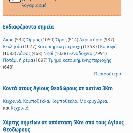
λογαριασμό
Ενδιαφέροντα σημεία
Άκρο
(534)
Όρμος
(1050)
Όρος
(814)
Ακρωτήριο
(987)
Εκκλησία
(1077)
Κατοικημένη περιοχή
(13587)
Κορυφή
(1083)
Λόφος
(468)
Νησί
(1028)
Ξενοδοχείο
(7991)
Ποτάμι ή ρέμα
(1097)
Τμήμα κατοικημένης περιοχής
(648)
Περισσότερα
Κοντά στους Αγίους Θεοδώρους σε ακτίνα 3Km
Κεχρινιά
,
Κομποθέκλα
,
Κομποθέκλα
,
Μακρυχώρια
,
και
Κεχρινιά
Χάρτης σημείων σε απόσταση 5Km από τους Αγίους
Θεοδώρους