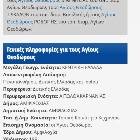
τους
Αγίους Θεοδώρους
ΜΑΓΝΗΣΙΑΣ
του τοπ. διαμ.
Αγίων Θεοδώρων
,
τους
Αγίους Θεοδώρους
ΤΡΙΚΑΛΩΝ
του τοπ. διαμ. Βασιλικής
ή
τους
Αγίους
Θεοδώρους
ΡΟΔΟΠΗΣ
του τοπ. διαμ. Αγίων
Θεοδώρων
;
Γενικές πληροφορίες για τους Αγίους
Θεοδώρους
Μεγάλη Γεωγρ. Ενότητα:
ΚΕΝΤΡΙΚΗ ΕΛΛΑΔΑ
Αποκεντρωμένη Διοίκηση:
Πελοποννήσου, Δυτικής Ελλάδας και Ιονίου
Περιφέρεια:
Δυτικής Ελλάδας
Περιφερειακή Ενότητα:
ΑΙΤΩΛΟΑΚΑΡΝΑΝΙΑΣ
Δήμος:
ΑΜΦΙΛΟΧΙΑΣ
Δημοτική Ενότητα:
ΑΜΦΙΛΟΧΙΑΣ
Τοπ. ή Δημ. Κοινότητα:
Τοπική Κοινότητα Κεχρινιάς
Επίσημη Ονομασία:
οι Άγιοι Θεόδωροι
Έδρα Δήμου:
Αμφιλοχία
Υψόμετρο:
199