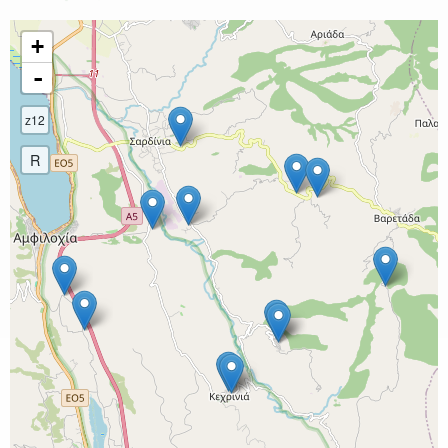
+
-
z12
R