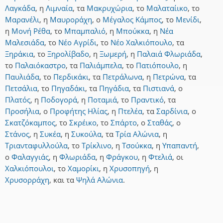
Λαγκάδα
,
η
Λιμναία
,
τα
Μακρυχώρια
,
το
Μαλαταίικο
,
το
Μαρανέλι
,
η
Μαυροράχη
,
ο
Μέγαλος Κάμπος
,
το
Μενίδι
,
η
Μονή Ρέθα
,
το
Μπαμπαλιό
,
η
Μπούκκα
,
η
Νέα
Μαλεσιάδα
,
το
Νέο Αγρίδι
,
το
Νέο Χαλκιόπουλο
,
τα
Ξηράκια
,
το
Ξηρολίβαδο
,
η
Ξωμερή
,
η
Παλαιά Φλωριάδα
,
το
Παλαιόκαστρο
,
τα
Παλιάμπελα
,
το
Πατιόπουλο
,
η
Παυλιάδα
,
το
Περδικάκι
,
τα
Πετράλωνα
,
η
Πετρώνα
,
τα
Πετσάλια
,
το
Πηγαδάκι
,
τα
Πηγάδια
,
τα
Πιστιανά
,
ο
Πλατός
,
η
Ποδογορά
,
η
Ποταμιά
,
το
Πραντικό
,
τα
Προσήλια
,
ο
Προφήτης Ηλίας
,
η
Πτελέα
,
τα
Σαρδίνια
,
ο
Σκατζόκαμπος
,
το
Σκρέικο
,
το
Σπάρτο
,
ο
Σταθάς
,
ο
Στάνος
,
η
Συκέα
,
η
Συκούλα
,
τα
Τρία Αλώνια
,
η
Τριανταφυλλούλα
,
το
Τρίκλινο
,
η
Τσούκκα
,
η
Υπαπαντή
,
ο
Φαλαγγιάς
,
η
Φλωριάδα
,
η
Φράγκου
,
η
Φτελιά
,
οι
Χαλκιόπουλοι
,
το
Χαμορίκι
,
η
Χρυσοπηγή
,
η
Χρυσορράχη
,
και
τα
Ψηλά Αλώνια
.