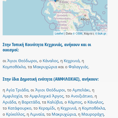
Leaflet
| Data
© OSM
, Χάρτες
© buk.gr
Στην Τοπική Κοινότητα Κεχρινιάς, ανήκουν και οι
οικισμοί:
οι
Άγιοι Θεόδωροι
,
ο
Κάναλος
,
η
Κεχρινιά
,
η
Κομποθέκλα
,
τα
Μακρυχώρια
και
ο
Φαλαγγιάς
.
Στην ίδια Δημοτική ενότητα (ΑΜΦΙΛΟΧΙΑΣ), ανήκουν:
η
Αγία Τριάδα
,
οι
Άγιοι Θεόδωροι
,
το
Αμπελάκι
,
η
Αμφιλοχία
,
το
Αμφιλοχικό Άργος
,
το
Ανοιξιάτικο
,
η
Αριάδα
,
η
Βαρετάδα
,
τα
Καλύβια
,
ο
Κάμπος
,
ο
Κάναλος
,
το
Κατάφουρκο
,
το
Κεραμίδι
,
η
Κεχρινιά
,
η
Κομποθέκλα
,
ο
Κρίκελλος
,
η
Λιμναία
,
τα
Μακρυχώρια
,
η
Μαυροράχη
,