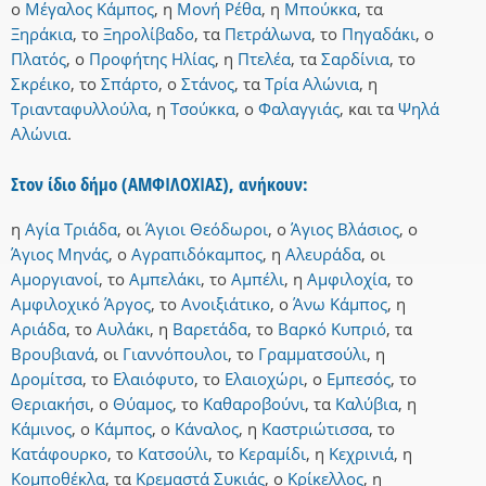
ο
Μέγαλος Κάμπος
,
η
Μονή Ρέθα
,
η
Μπούκκα
,
τα
Ξηράκια
,
το
Ξηρολίβαδο
,
τα
Πετράλωνα
,
το
Πηγαδάκι
,
ο
Πλατός
,
ο
Προφήτης Ηλίας
,
η
Πτελέα
,
τα
Σαρδίνια
,
το
Σκρέικο
,
το
Σπάρτο
,
ο
Στάνος
,
τα
Τρία Αλώνια
,
η
Τριανταφυλλούλα
,
η
Τσούκκα
,
ο
Φαλαγγιάς
,
και
τα
Ψηλά
Αλώνια
.
Στον ίδιο δήμο (ΑΜΦΙΛΟΧΙΑΣ), ανήκουν:
η
Αγία Τριάδα
,
οι
Άγιοι Θεόδωροι
,
ο
Άγιος Βλάσιος
,
ο
Άγιος Μηνάς
,
ο
Αγραπιδόκαμπος
,
η
Αλευράδα
,
οι
Αμοργιανοί
,
το
Αμπελάκι
,
το
Αμπέλι
,
η
Αμφιλοχία
,
το
Αμφιλοχικό Άργος
,
το
Ανοιξιάτικο
,
ο
Άνω Κάμπος
,
η
Αριάδα
,
το
Αυλάκι
,
η
Βαρετάδα
,
το
Βαρκό Κυπριό
,
τα
Βρουβιανά
,
οι
Γιαννόπουλοι
,
το
Γραμματσούλι
,
η
Δρομίτσα
,
το
Ελαιόφυτο
,
το
Ελαιοχώρι
,
ο
Εμπεσός
,
το
Θεριακήσι
,
ο
Θύαμος
,
το
Καθαροβούνι
,
τα
Καλύβια
,
η
Κάμινος
,
ο
Κάμπος
,
ο
Κάναλος
,
η
Καστριώτισσα
,
το
Κατάφουρκο
,
το
Κατσούλι
,
το
Κεραμίδι
,
η
Κεχρινιά
,
η
Κομποθέκλα
,
τα
Κρεμαστά Συκιάς
,
ο
Κρίκελλος
,
η