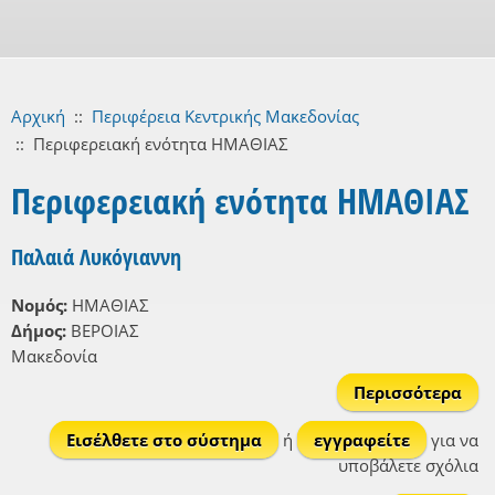
Αρχική
::
Περιφέρεια Κεντρικής Μακεδονίας
::
Περιφερειακή ενότητα ΗΜΑΘΙΑΣ
Περιφερειακή ενότητα ΗΜΑΘΙΑΣ
Παλαιά Λυκόγιαννη
Νομός:
ΗΜΑΘΙΑΣ
Δήμος:
ΒΕΡΟΙΑΣ
Μακεδονία
Περισσότερα
γι
Λυκ
Εισέλθετε στο σύστημα
ή
εγγραφείτε
για να
υποβάλετε σχόλια