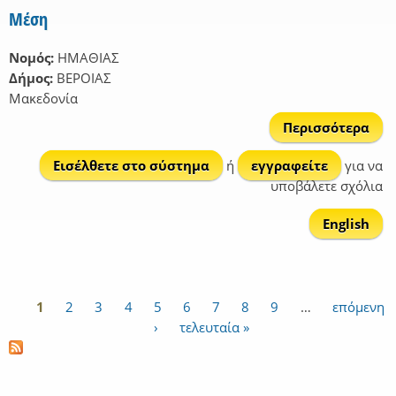
Μέση
Νομός:
ΗΜΑΘΙΑΣ
Δήμος:
ΒΕΡΟΙΑΣ
Μακεδονία
Περισσότερα
γ
Μέ
Εισέλθετε στο σύστημα
ή
εγγραφείτε
για να
υποβάλετε σχόλια
English
1
2
3
4
5
6
7
8
9
…
επόμενη
Σελίδες
›
τελευταία »