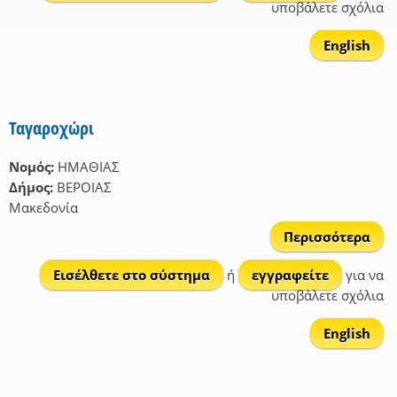
υποβάλετε σχόλια
English
Ταγαροχώρι
Νομός:
ΗΜΑΘΙΑΣ
Δήμος:
ΒΕΡΟΙΑΣ
Μακεδονία
Περισσότερα
Ταγ
Εισέλθετε στο σύστημα
ή
εγγραφείτε
για να
υποβάλετε σχόλια
English