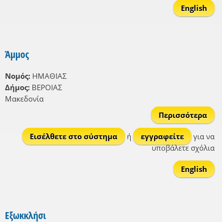
English
Άμμος
Νομός:
ΗΜΑΘΙΑΣ
Δήμος:
ΒΕΡΟΙΑΣ
Μακεδονία
Περισσότερα
γ
Άμμ
Εισέλθετε στο σύστημα
ή
εγγραφείτε
για να
υποβάλετε σχόλια
English
Εξωκκλήσι