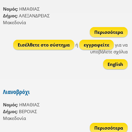
Νομός:
ΗΜΑΘΙΑΣ
Δήμος:
ΑΛΕΞΑΝΔΡΕΙΑΣ
Μακεδονία
Περισσότερα
Εξω
Εισέλθετε στο σύστημα
ή
εγγραφείτε
για να
υποβάλετε σχόλια
English
Λιανοβρόχι
Νομός:
ΗΜΑΘΙΑΣ
Δήμος:
ΒΕΡΟΙΑΣ
Μακεδονία
Περισσότερα