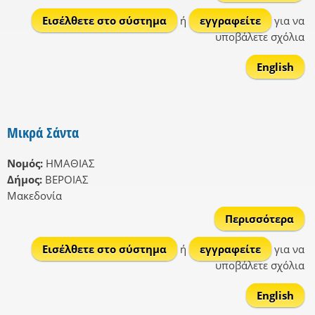
Λια
Εισέλθετε στο σύστημα
ή
εγγραφείτε
για να
υποβάλετε σχόλια
English
Μικρά Σάντα
Νομός:
ΗΜΑΘΙΑΣ
Δήμος:
ΒΕΡΟΙΑΣ
Μακεδονία
Περισσότερα
Μικ
Εισέλθετε στο σύστημα
ή
εγγραφείτε
για να
Σάν
υποβάλετε σχόλια
English