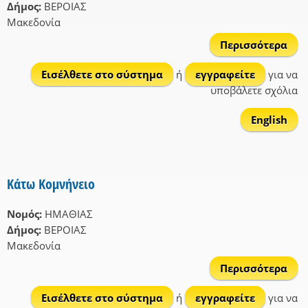
Δήμος:
ΒΕΡΟΙΑΣ
Μακεδονία
Περισσότερα
Κομ
Εισέλθετε στο σύστημα
ή
εγγραφείτε
για να
υποβάλετε σχόλια
English
Κάτω Κομνήνειο
Νομός:
ΗΜΑΘΙΑΣ
Δήμος:
ΒΕΡΟΙΑΣ
Μακεδονία
Περισσότερα
γι
Κομ
Εισέλθετε στο σύστημα
ή
εγγραφείτε
για να