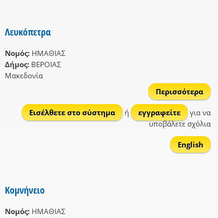
Λευκόπετρα
Νομός:
ΗΜΑΘΙΑΣ
Δήμος:
ΒΕΡΟΙΑΣ
Μακεδονία
Περισσότερα
Λευ
Εισέλθετε στο σύστημα
ή
εγγραφείτε
για να
υποβάλετε σχόλια
English
Κομνήνειο
Νομός:
ΗΜΑΘΙΑΣ