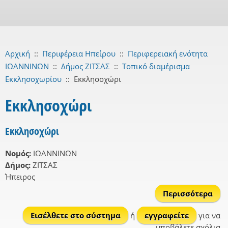
Αρχική
::
Περιφέρεια Ηπείρου
::
Περιφερειακή ενότητα
ΙΩΑΝΝΙΝΩΝ
::
Δήμος ΖΙΤΣΑΣ
::
Τοπικό διαμέρισμα
Εκκλησοχωρίου
::
Εκκλησοχώρι
Εκκλησοχώρι
Εκκλησοχώρι
Νομός:
ΙΩΑΝΝΙΝΩΝ
Δήμος:
ΖΙΤΣΑΣ
Ήπειρος
Περισσότερα
Εκκ
Εισέλθετε στο σύστημα
ή
εγγραφείτε
για να
υποβάλετε σχόλια