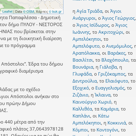
η
Αγία Τριάδα
,
οι
Άγιοι
Leaflet
| Data
© OSM
, Χάρτες
© buk.gr
τητα Παπαφλέσσα - Δημοτική
Ανάργυροι
,
ο
Άγιος Γεώργιος
,
στον δήμο ΠΥΛΟΥ - ΝΕΣΤΟΡΟΣ
ο
Άγιος Ισίδωρος
,
ο
Άγιος
ΗΝΙΑΣ που βρίσκεται στην
Ιωάννης
,
το
Ακριτοχώρι
,
οι
α με τη διοικητική διαίρεση
Αμπελόκηποι
,
το
με το πρόγραμμα
Αμπελόφυτο
,
ο
Ανεμόμυλος
,
Αραπόλακκα
,
οι
Βαράκες
,
το
Βασιλίτσι
,
το
Βλαχόπουλο
,
τα
ι Απόστολοι”. Έδρα του δήμου
Βουνάρια
,
η
Γιάλοβα
,
η
ωγραφικό διαμέρισμα
Γλυφάδα
,
ο
Γριζόκαμπος
,
τα
Δεντρούλια
,
το
Ελαιόφυτο
,
το
Εξοχικό
,
ο
Ευαγγελισμός
,
το
λλάδας με το σχέδιο
Ζιζάνιο
,
η
Ίκλαινα
,
το
 Άγιοι Απόστολοι ανήκαν στο
Καινούργιο Χωριό
,
η
του πρώην Δήμου
Καλλιθέα
,
τα
Καμάρια
,
το
ΑΣ.
Καπλάνι
,
οι
Κάτω
ρο 440 μέτρα από την
Αμπελόκηποι
,
η
Κοκκινιά
,
οι
ραφικό πλάτος 37,0643978128
Κόμποι
,
το
Κοντογόνι
,
το
181. Οδηγίες για το πώς θα