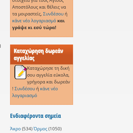
στοιχεία για τους Αγίους
Αποστόλους και θέλεις να
τα μοιραστείς,
Συνδέσου
ή
κάνε νέο λογαριασμό
και
γράψε κι εσύ τώρα!
η
Καταχώρηση δωρεάν
αγγελίας
Καταχώρησε τη δική
σου αγγελία εύκολα,
γρήγορα και δωρεάν
!
Συνδέσου
ή
κάνε νέο
λογαριασμό
Ενδιαφέροντα σημεία
Άκρο
(534)
Όρμος
(1050)