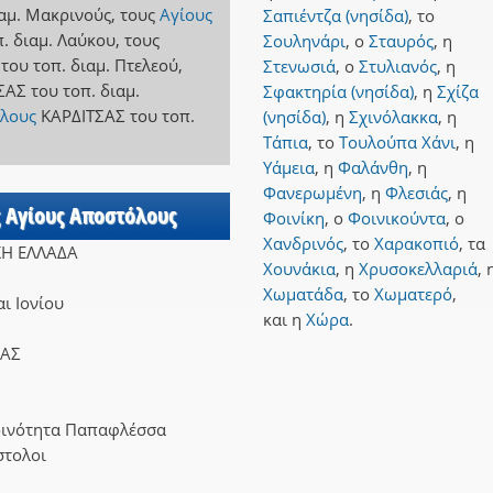
ιαμ. Μακρινούς
,
τους
Αγίους
Σαπιέντζα (νησίδα)
,
το
π. διαμ. Λαύκου
,
τους
Σουληνάρι
,
ο
Σταυρός
,
η
του τοπ. διαμ. Πτελεού
,
Στενωσιά
,
ο
Στυλιανός
,
η
ΣΑΣ
του τοπ. διαμ.
Σφακτηρία (νησίδα)
,
η
Σχίζα
λους
ΚΑΡΔΙΤΣΑΣ
του τοπ.
(νησίδα)
,
η
Σχινόλακκα
,
η
Τάπια
,
το
Τουλούπα Χάνι
,
η
Υάμεια
,
η
Φαλάνθη
,
η
Φανερωμένη
,
η
Φλεσιάς
,
η
ς Αγίους Αποστόλους
Φοινίκη
,
ο
Φοινικούντα
,
ο
Χανδρινός
,
το
Χαρακοπιό
,
τα
ΚΗ ΕΛΛΑΔΑ
Χουνάκια
,
η
Χρυσοκελλαριά
,
Χωματάδα
,
το
Χωματερό
,
ι Ιονίου
και
η
Χώρα
.
ΙΑΣ
οινότητα Παπαφλέσσα
στολοι