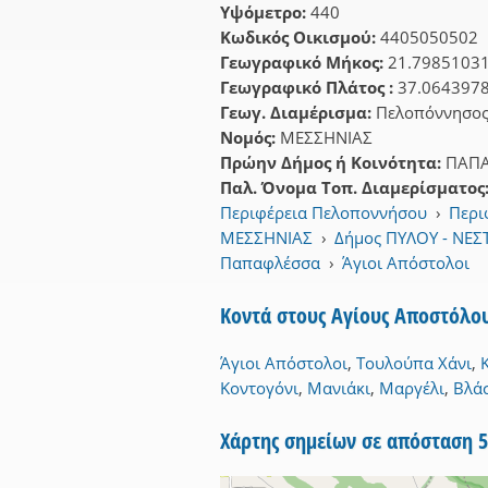
Υψόμετρο:
440
Κωδικός Οικισμού:
4405050502
Γεωγραφικό Μήκος:
21.7985103
Γεωγραφικό Πλάτος :
37.064397
Γεωγ. Διαμέρισμα:
Πελοπόννησο
Νομός:
ΜΕΣΣΗΝΙΑΣ
Πρώην Δήμος ή Κοινότητα:
ΠΑΠ
Παλ. Όνομα Τοπ. Διαμερίσματος
Περιφέρεια Πελοποννήσου
›
Περι
ΜΕΣΣΗΝΙΑΣ
›
Δήμος ΠΥΛΟΥ - ΝΕ
Παπαφλέσσα
›
Άγιοι Απόστολοι
Κοντά στους Αγίους Αποστόλου
Άγιοι Απόστολοι
,
Τουλούπα Χάνι
,
Κοντογόνι
,
Μανιάκι
,
Μαργέλι
,
Βλά
Χάρτης σημείων σε απόσταση 