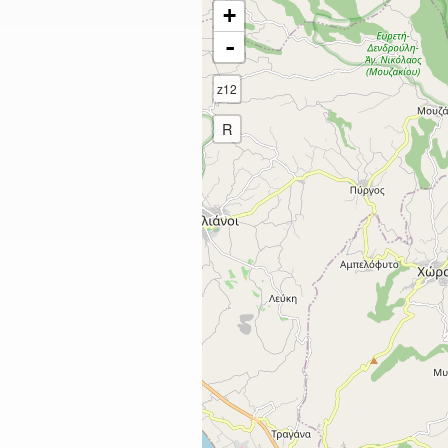
+
-
z12
R