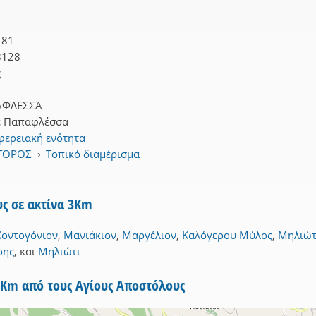
181
8128
ς
ΑΦΛΕΣΣΑ
:
Παπαφλέσσα
φερειακή ενότητα
ΣΤΟΡΟΣ
›
Τοπικό διαμέρισμα
ς σε ακτίνα 3Km
Κοντογόνιον
,
Μανιάκιον
,
Μαργέλιον
,
Καλόγερου Μύλος
,
Μηλιώτ
σης
,
και
Μηλιώτι
5Km από τους Αγίους Αποστόλους