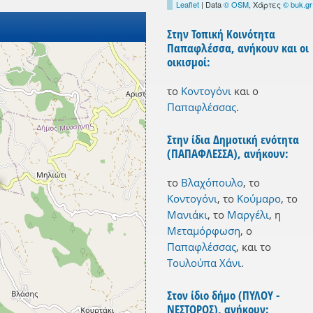
Leaflet
| Data
© OSM
, Χάρτες
© buk.gr
Στην Τοπική Κοινότητα
Παπαφλέσσα, ανήκουν και οι
οικισμοί:
το
Κοντογόνι
και
ο
Παπαφλέσσας
.
Στην ίδια Δημοτική ενότητα
(ΠΑΠΑΦΛΕΣΣΑ), ανήκουν:
το
Βλαχόπουλο
,
το
Κοντογόνι
,
το
Κούμαρο
,
το
Μανιάκι
,
το
Μαργέλι
,
η
Μεταμόρφωση
,
ο
Παπαφλέσσας
,
και
το
Τουλούπα Χάνι
.
Στον ίδιο δήμο (ΠΥΛΟΥ -
ΝΕΣΤΟΡΟΣ), ανήκουν: