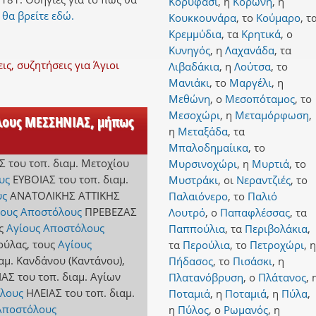
Κορυφάσι
,
η
Κορώνη
,
η
ς
θα βρείτε εδώ.
Κουκκουνάρα
,
το
Κούμαρο
,
τ
Κρεμμύδια
,
τα
Κρητικά
,
ο
Κυνηγός
,
η
Λαχανάδα
,
τα
, συζητήσεις για Άγιοι
Λιβαδάκια
,
η
Λούτσα
,
το
Μανιάκι
,
το
Μαργέλι
,
η
Μεθώνη
,
ο
Μεσοπόταμος
,
το
Μεσοχώρι
,
η
Μεταμόρφωση
,
όλους ΜΕΣΣΗΝΙΑΣ, μήπως
η
Μεταξάδα
,
τα
Μπαλοδημαίικα
,
το
Σ
του τοπ. διαμ. Μετοχίου
Μυρσινοχώρι
,
η
Μυρτιά
,
το
υς
ΕΥΒΟΙΑΣ
του τοπ. διαμ.
Μυστράκι
,
οι
Νεραντζιές
,
το
υς
ΑΝΑΤΟΛΙΚΗΣ ΑΤΤΙΚΗΣ
Παλαιόνερο
,
το
Παλιό
ίους Αποστόλους
ΠΡΕΒΕΖΑΣ
Λουτρό
,
ο
Παπαφλέσσας
,
τα
ς
Αγίους Αποστόλους
Παππούλια
,
τα
Περιβολάκια
,
νούλας
,
τους
Αγίους
τα
Περούλια
,
το
Πετροχώρι
,
η
ιαμ. Κανδάνου (Καντάνου)
,
Πήδασος
,
το
Πισάσκι
,
η
ΙΑΣ
του τοπ. διαμ. Αγίων
Πλατανόβρυση
,
ο
Πλάτανος
,
λους
ΗΛΕΙΑΣ
του τοπ. διαμ.
Ποταμιά
,
η
Ποταμιά
,
η
Πύλα
,
Αποστόλους
η
Πύλος
,
ο
Ρωμανός
,
η