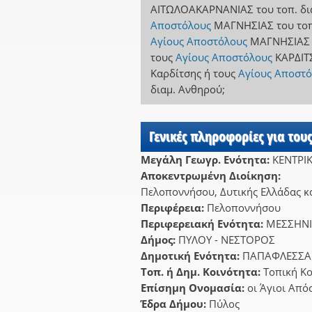
ΑΙΤΩΛΟΑΚΑΡΝΑΝΙΑΣ
του τοπ. δ
Αποστόλους
ΜΑΓΝΗΣΙΑΣ
του το
Αγίους Αποστόλους
ΜΑΓΝΗΣΙΑΣ
τους
Αγίους Αποστόλους
ΚΑΡΔΙΤ
Καρδίτσης
ή
τους
Αγίους Αποστό
διαμ. Ανθηρού
;
Γενικές πληροφορίες για του
Μεγάλη Γεωγρ. Ενότητα:
ΚΕΝΤΡΙ
Αποκεντρωμένη Διοίκηση:
Πελοποννήσου, Δυτικής Ελλάδας κα
Περιφέρεια:
Πελοποννήσου
Περιφερειακή Ενότητα:
ΜΕΣΣΗΝ
Δήμος:
ΠΥΛΟΥ - ΝΕΣΤΟΡΟΣ
Δημοτική Ενότητα:
ΠΑΠΑΦΛΕΣΣΑ
Τοπ. ή Δημ. Κοινότητα:
Τοπική Κ
Επίσημη Ονομασία:
οι Άγιοι Από
Έδρα Δήμου:
Πύλος