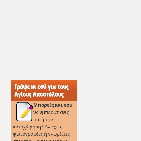
Γράψε κι εσύ για τους
Αγίους Αποστόλους
Μπορείς και εσύ
να εμπλουτίσεις
αυτή την
καταχώρηση ! Άν έχεις
φωτογραφίες ή γνωρίζεις