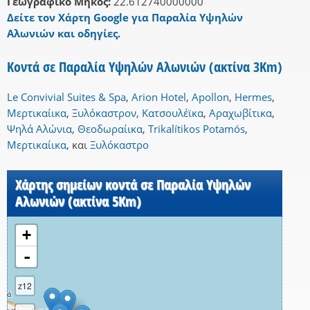
Γεωγραφικό Μήκος:
22.612740000000
Δείτε τον Χάρτη Google για Παραλία Υψηλών
Αλωνιών και οδηγίες.
Κοντά σε Παραλία Υψηλών Αλωνιών (ακτίνα 3Km)
Le Convivial Suites & Spa
,
Arion Hotel
,
Apollon
,
Hermes
,
Μερτικαίικα
,
Ξυλόκαστρον
,
Κατσουλέϊκα
,
Αραχωβίτικα
,
Ψηλά Αλώνια
,
Θεοδωραίικα
,
Trikalítikos Potamós
,
Μερτικαίικα
,
και
Ξυλόκαστρο
Χάρτης σημείων κοντά σε Παραλία Υψηλών
Αλωνιών (ακτίνα 5Km)
+
-
z12