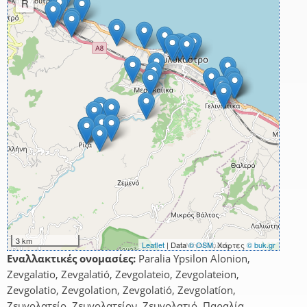
R
3 km
Leaflet
| Data
© OSM
, Χάρτες
© buk.gr
Εναλλακτικές ονομασίες:
Paralia Ypsilon Alonion,
Zevgalatio, Zevgalatió, Zevgolateio, Zevgolateion,
Zevgolatio, Zevgolation, Zevgolatió, Zevgolatíon,
Ζευγολατείο, Ζευγολατείον, Ζευγολατιό, Παραλία