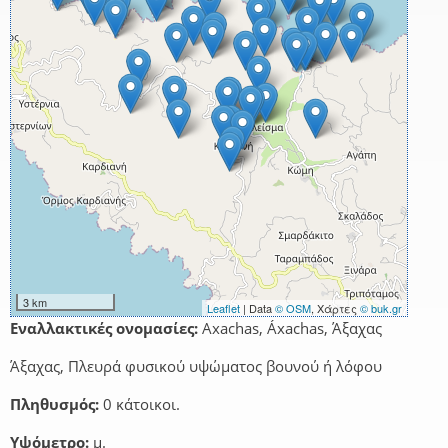
3 km
Leaflet
| Data
© OSM
, Χάρτες
© buk.gr
Εναλλακτικές ονομασίες:
Axachas, Áxachas, Άξαχας
Άξαχας, Πλευρά φυσικού υψώματος βουνού ή λόφου
Πληθυσμός:
0 κάτοικοι.
Υψόμετρο:
μ.