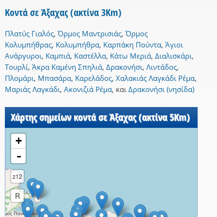
Κοντά σε Άξαχας (ακτίνα 3Km)
Πλατύς Γιαλός
,
Όρμος Μαντρισιάς
,
Όρμος
Κολυμπήθρας
,
Κολυμπήθρα
,
Καρπάκη Πούντα
,
Άγιοι
Ανάργυροι
,
Καμπιά
,
Καστέλλα
,
Κάτω Μεριά
,
Διαλισκάρι
,
Τουρλί
,
Άκρα Καμένη Σπηλιά
,
Δρακονήσι
,
Λιντάδος
,
Πλομάρι
,
Μπασάρα
,
Καρελάδος
,
Χαλακιάς Λαγκάδι Ρέμα
,
Μαριάς Λαγκάδι
,
Ακονιζιά Ρέμα
,
και
Δρακονήσι (νησίδα)
Χάρτης σημείων κοντά σε Άξαχας (ακτίνα 5Km)
+
-
z12
R